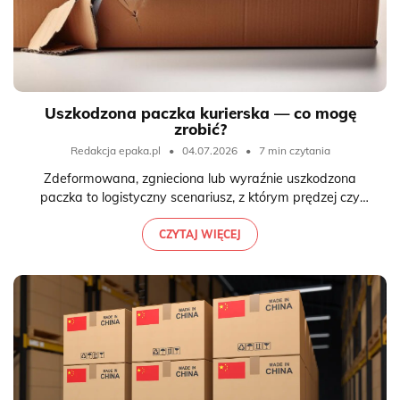
Uszkodzona paczka kurierska — co mogę
zrobić?
Redakcja epaka.pl
•
04.07.2026
•
7 min czytania
Zdeformowana, zgnieciona lub wyraźnie uszkodzona
paczka to logistyczny scenariusz, z którym prędzej czy
później zetknie się każdy, kto regularnie nadaje lub odbiera
towary. Dlatego zawczasu warto wiedzieć, jak
CZYTAJ WIĘCEJ
zareagować w takiej sytuacji.