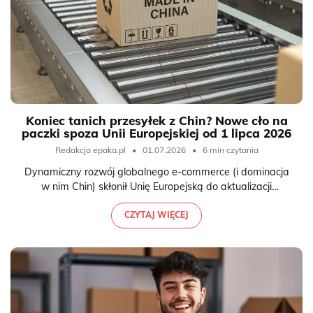
Koniec tanich przesyłek z Chin? Nowe cło na
paczki spoza Unii Europejskiej od 1 lipca 2026
Redakcja epaka.pl
•
01.07.2026
•
6 min czytania
Dynamiczny rozwój globalnego e-commerce (i dominacja
w nim Chin) skłonił Unię Europejską do aktualizacji
dotychczasowych przepisów celnych. Od 1 lipca 2026 w
życie wchodzi obowiązkowa opłata celna dla paczek o
CZYTAJ WIĘCEJ
niskiej wartości.