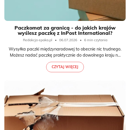
Paczkomat za granicą - do jakich krajów
wyślesz paczkę z InPost International?
Redakcja epaka.pl
•
06.07.2026
•
6 min czytania
Wysyłka paczki międzynarodowej to obecnie nic trudnego.
Możesz nadać paczkę praktycznie do dowolnego kraju na
całym świecie, a ponadto do wielu krajów europejskich
zrobisz to przy pomocy Paczkomatu InPost. Przeczytaj
CZYTAJ WIĘCEJ
poniższy tekst, aby dowiedzieć się, czym jest InPost
International, a także jakie warunki należy spełnić, żeby
przesyłka kurierska dotarła do kraju docelowego szybko i
bezpiecznie. Jeśli chcesz nadać przesyłkę Paczkomatem
InPost za granicę, to jesteś we właściwym miejscu.