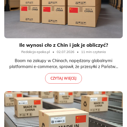
Ile wynosi cło z Chin i jak je obliczyć?
Redakcja epaka.pl
•
02.07.2026
•
11 min czytania
Boom na zakupy w Chinach, napędzany globalnymi
platformami e-commerce, sprawił, że przesyłki z Państwa
Środka stały się stałym elementem polskiego krajobrazu
zakupowego... razem z pytaniem pt. „ile wynosi cło z
CZYTAJ WIĘCEJ
Chin?”.