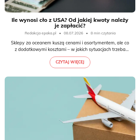
Ile wynosi cło z USA? Od jakiej kwoty należy
je zapłacić?
Redakcja epaka.pl
•
08.07.2026
•
8 min czytania
Sklepy za oceanem kuszą cenami i asortymentem, ale co
z dodatkowymi kosztami – w jakich sytuacjach trzeba
zapłacić cło z USA i ile ono wynosi? Co z podatkiem VAT?
Na szczęście wszystko da się ustalić, zaglądając do
CZYTAJ WIĘCEJ
obowiązujących regulacji.