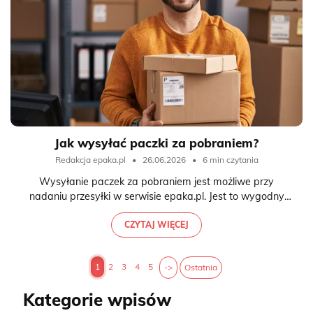
Jak wysyłać paczki za pobraniem?
Redakcja epaka.pl
•
26.06.2026
•
6 min czytania
Wysyłanie paczek za pobraniem jest możliwe przy
nadaniu przesyłki w serwisie epaka.pl. Jest to wygodny
sposób wysyłki, zwłaszcza jeżeli nadajesz paczki i chcesz
otrzymać za nią zapłatę lub nie chcesz ponosić kosztów
CZYTAJ WIĘCEJ
wysyłki paczki. Sprawdźmy jak nadać paczkę za
pobraniem i po ilu dniach otrzymamy zwrot kosztów.
1
2
3
4
5
->
Ostatnia
Kategorie wpisów