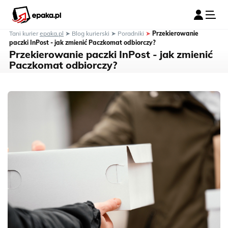
Tani kurier
epaka.pl
➤
Blog kurierski
➤
Poradniki
➤
Przekierowanie
paczki InPost - jak zmienić Paczkomat odbiorczy?
Przekierowanie paczki InPost - jak zmienić
Paczkomat odbiorczy?