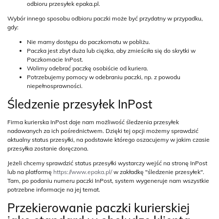
odbioru przesyłek epaka.pl.
Wybór innego sposobu odbioru paczki może być przydatny w przypadku,
gdy:
Nie mamy dostępu do paczkomatu w pobliżu.
Paczka jest zbyt duża lub ciężka, aby zmieściła się do skrytki w
Paczkomacie InPost.
Wolimy odebrać paczkę osobiście od kuriera.
Potrzebujemy pomocy w odebraniu paczki, np. z powodu
niepełnosprawności.
Śledzenie przesyłek InPost
Firma kurierska InPost daje nam możliwość śledzenia przesyłek
nadawanych za ich pośrednictwem. Dzięki tej opcji możemy sprawdzić
aktualny status przesyłki, na podstawie którego oszacujemy w jakim czasie
przesyłka zostanie doręczona.
Jeżeli chcemy sprawdzić status przesyłki wystarczy wejść na stronę InPost
lub na platformę
https://www.epaka.pl/
w zakładkę "śledzenie przesyłek".
Tam, po podaniu numeru paczki InPost, system wygeneruje nam wszystkie
potrzebne informacje na jej temat.
Przekierowanie paczki kurierskiej