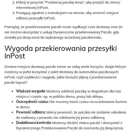
Kliknij w przycisk “Przekieruj paczkę teraz”, aby przejść do strony
internetowej InPost.
Postępuj zgodnie z instrukcjami na stronie, aby zmienić miejsce
odbioru przesyłki InPost.
Pamiętaj, że przekierowanie paczki może wydłużyć czas dostawy oraz że
nie można skorzystać z usługi Dynamicznie przekierowanej Paczki, gdy
została już doręczona do wybranego wcześniej paczkomatu.
Wygoda przekierowania przesyłki
InPost
Zmiana miejsca dostawy paczki niesie ze sobą wiele korzyści, dzięki którym
możemy w pełni korzystać z zalet dostawy do automatów paczkowych
InPost, czyli szybkości i wygody. Jakie korzyści płyną z przekierowania
paczki Inpost?
Większa wygoda:
Możemy odebrać paczkę w dogodnym dla nas
miejscu i czasie, np. w pobliżu domu, pracy lub sklepu.
Oszczędność czasu:
Nie musimy tracić czasu na oczekiwanie kuriera
w domu.
Pewność odbioru:
Mamy pewność, że paczka nie zostanie odesłana
do nadawcy z powodu nie odebrania jej przez odbiorcę.
Dodatkowa kontrola:
Możemy śledzić status paczki i skorzystać z
Dynamicznego Przekierowania Paczki do momentu jej doręczenia.