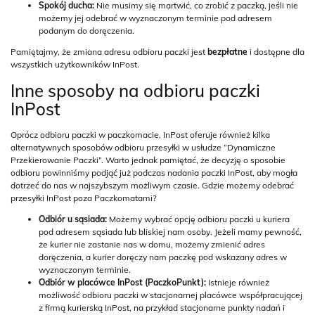
Spokój ducha:
Nie musimy się martwić, co zrobić z paczką, jeśli nie
możemy jej odebrać w wyznaczonym terminie pod adresem
podanym do doręczenia.
Pamiętajmy, że zmiana adresu odbioru paczki jest
bezpłatne
i dostępne dla
wszystkich użytkowników InPost.
Inne sposoby na odbioru paczki
InPost
Oprócz odbioru paczki w paczkomacie, InPost oferuje również kilka
alternatywnych sposobów odbioru przesyłki w usłudze “Dynamiczne
Przekierowanie Paczki”. Warto jednak pamiętać, że decyzję o sposobie
odbioru powinniśmy podjąć już podczas nadania paczki InPost, aby mogła
dotrzeć do nas w najszybszym możliwym czasie. Gdzie możemy odebrać
przesyłki InPost poza Paczkomatami?
Odbiór u sąsiada:
Możemy wybrać opcję odbioru paczki u kuriera
pod adresem sąsiada lub bliskiej nam osoby. Jeżeli mamy pewność,
że kurier nie zastanie nas w domu, możemy zmienić adres
doręczenia, a kurier doręczy nam paczkę pod wskazany adres w
wyznaczonym terminie.
Odbiór w placówce InPost (PaczkoPunkt):
Istnieje również
możliwość odbioru paczki w stacjonarnej placówce współpracującej
z firmą kurierską InPost, na przykład stacjonarne punkty nadań i