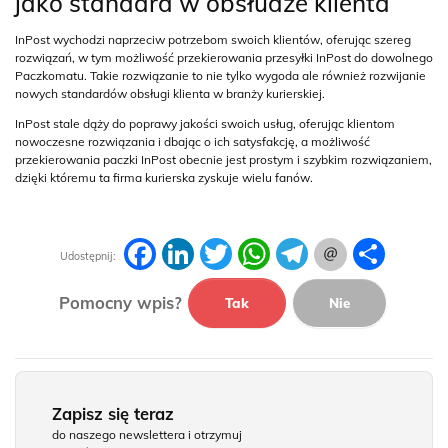
jako standard w obsłudze klienta
InPost wychodzi naprzeciw potrzebom swoich klientów, oferując szereg
rozwiązań, w tym możliwość przekierowania przesyłki InPost do dowolnego
Paczkomatu. Takie rozwiązanie to nie tylko wygoda ale również rozwijanie
nowych standardów obsługi klienta w branży kurierskiej.
InPost stale dąży do poprawy jakości swoich usług, oferując klientom
nowoczesne rozwiązania i dbając o ich satysfakcję, a możliwość
przekierowania paczki InPost obecnie jest prostym i szybkim rozwiązaniem,
dzięki któremu ta firma kurierska zyskuje wielu fanów.
Facebook
LinkedIn
Twitter
WhatsApp
Telegram
Podziel
Udostępnij:
się
Pomocny wpis?
Tak
Nie
Zapisz się teraz
do naszego newslettera i otrzymuj