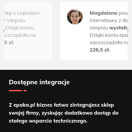
Magdalena
prowadzi sklep
internetowy z damską odzieżą. W
sierpniu
wysłała 151 paczek.
Dzięki kontu epaka.pl biznes,
zaoszczędziła na wysyłkach paczek
226,5 zł.
Dostępne integracje
Z epaka.pl biznes łatwo zintegrujesz sklep
swojej firmy, zyskując dodatkowo dostęp do
stałego wsparcia technicznego.