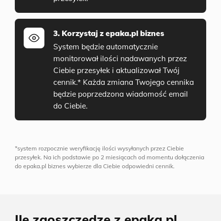
3. Korzystaj z epaka.pl biznes
System będzie automatycznie
monitorował ilości nadawanych przez
Ciebie przesyłek i aktualizował Twój
cennik.* Każda zmiana Twojego cennika
będzie poprzedzona wiadomość email
do Ciebie.
*system rozpocznie weryfikację ilości wysyłanych przez Ciebie
przesyłek. Na ich podstawie po 2 miesiącach od momentu dołączenia
do epaka.pl biznes wybierze dla Ciebie odpowiedni cennik.
Ile zaoszczędzę z epaka.pl