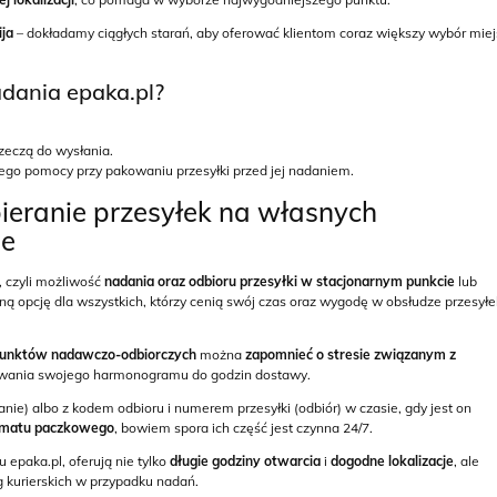
ija
– dokładamy ciągłych starań, aby oferować klientom coraz większy wybór miej
adania epaka.pl?
zeczą do wysłania.
jego pomocy przy pakowaniu przesyłki przed jej nadaniem.
bieranie przesyłek na własnych
ie
, czyli możliwość
nadania oraz odbioru przesyłki w stacjonarnym punkcie
lub
ną opcję dla wszystkich, którzy cenią swój czas oraz wygodę w obsłudze przesyłe
 punktów nadawczo-odbiorczych
można
zapomnieć o stresie związanym z
wania swojego harmonogramu do godzin dostawy.
anie) albo z kodem odbioru i numerem przesyłki (odbiór) w czasie, gdy jest on
tomatu paczkowego
, bowiem spora ich część jest czynna 24/7.
epaka.pl, oferują nie tylko
długie godziny otwarcia
i
dogodne lokalizacje
, ale
g kurierskich w przypadku nadań.