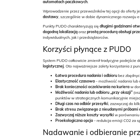
automatach paczkowych
.
Wprowadzenie przez przewoźników tej opcji do oferty j
dostawy
, szczególnie w dobie dynamicznego rozwoju 
Punkty PUDO charakteryzują się
długimi godzinami otw
dogodną lokalizacją
oraz
prostą procedurą obsługi prz
indywidualnych, jak i przedsiębiorców.
Korzyści płynące z PUDO
System PUDO całkowicie zmienił tradycyjne podejście 
logistycznej
. Oto najważniejsze zalety korzystania z p
Łatwa procedura nadania i odbioru
bez zbędnych
Elastyczność czasowa
– możliwość nadania lub 
Brak konieczności oczekiwania na kuriera
w dom
Możliwość nadania lub odbioru „przy okazji”
(osz
punktów w strategicznych komunikacyjnie miejsca
Długi czas na odbiór przesyłki
, zazwyczaj do kil
Brak stresu związanego z nieudanymi próbami 
Zazwyczaj niższe koszty wysyłki
w porównaniu d
Proekologiczna opcja
– redukcja emisji CO2 za sp
Nadawanie i odbieranie pr