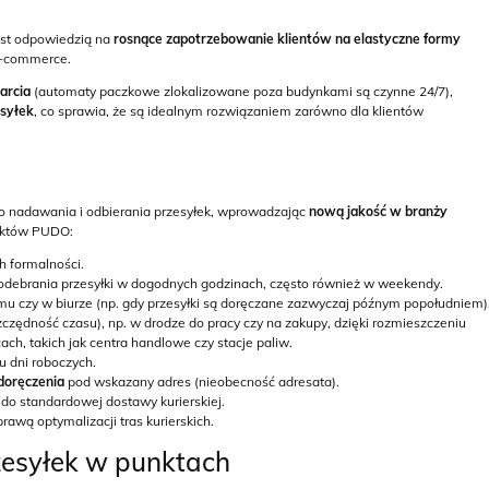
est odpowiedzią na
rosnące zapotrzebowanie klientów na elastyczne formy
e-commerce.
arcia
(automaty paczkowe zlokalizowane poza budynkami są czynne 24/7),
esyłek
, co sprawia, że są idealnym rozwiązaniem zarówno dla klientów
do nadawania i odbierania przesyłek, wprowadzając
nową jakość w branży
unktów PUDO:
 formalności.
odebrania przesyłki w dogodnych godzinach, często również w weekendy.
u czy w biurze (np. gdy przesyłki są doręczane zazwyczaj późnym popołudniem)
czędność czasu), np. w drodze do pracy czy na zakupy, dzięki rozmieszczeniu
ch, takich jak centra handlowe czy stacje paliw.
ku dni roboczych.
doręczenia
pod wskazany adres (nieobecność adresata).
o standardowej dostawy kurierskiej.
rawą optymalizacji tras kurierskich.
zesyłek w punktach