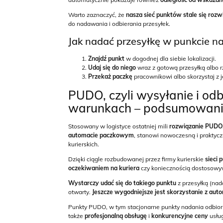
Warto zaznaczyć, że
nasza sieć punktów stale się rozw
do nadawania i odbierania przesyłek.
Jak nadać przesyłkę w punkcie n
Znajdź punkt
w dogodnej dla siebie lokalizacji.
Udaj się do niego
wraz z gotową przesyłką albo r
Przekaż paczkę
pracownikowi albo skorzystaj z 
PUDO, czyli wysyłanie i od
warunkach – podsumowan
Stosowany w logistyce ostatniej mili
rozwiązanie PUDO
automacie paczkowym
, stanowi nowoczesną i praktycz
kurierskich.
Dzięki ciągle rozbudowanej przez firmy kurierskie
sieci
oczekiwaniem na kuriera
czy koniecznością dostosowy
Wystarczy udać się do takiego punktu
z przesyłką (nad
otwarty.
Jeszcze wygodniejsze jest skorzystanie z au
Punkty PUDO, w tym stacjonarne punkty nadania odbioru 
także
profesjonalną obsługę
i
konkurencyjne ceny
usłu