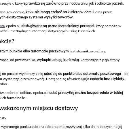
rzesyłek, który
sprawdza się zarówno przy nadawaniu, jak i odbiorze paczek
.
tywne zawodowo, które
nie mogą czekać na kuriera w domu
, oraz przez
cych elastycznego systemu wysyłki towarów
.
ioru
epaka.pl,
obsługiwane są przez przeszkolony personel
, który pomoże w
dzieli niezbędnych informacji dotyczących usług kurierskich.
kcie?
arnym punkcie albo automacie paczkowym
jest stosunkowo łatwy.
eżności od przewoźnika,
wykupić usługę kurierską
, korzystając z jego strony
 na paczce wystarczy z nią
udać się do punktu albo automatu paczkowego
– do
u wystarczy ją zeskanować). Dostępne są również
opcje nadania bez etykiety
,
ilna.
w nadania i odbioru epaka.pl
nadać przesyłkę można bezpośrednio w takiej
ich formalności.
e wskazanym miejscu dostawy
osty.
 wybranego punktu odbioru odbiorca ma zazwyczaj kilka dni roboczych na jej