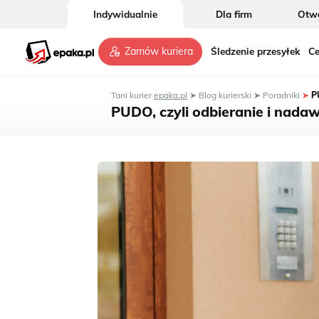
Indywidualnie
Dla firm
Otwó
Śledzenie przesyłek
Ce
Zamów kuriera
Tani kurier
epaka.pl
➤
Blog kurierski
➤
Poradniki
➤
P
PUDO, czyli odbieranie i nadaw