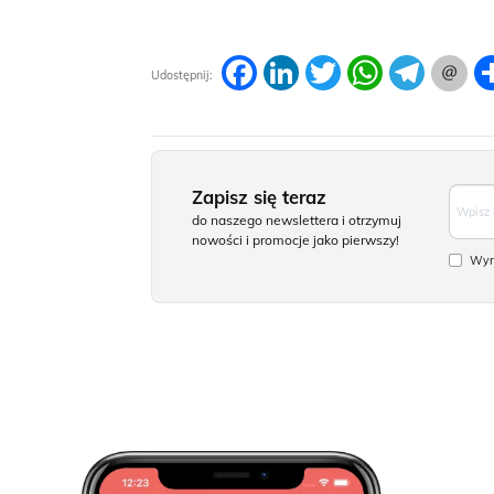
Facebook
LinkedIn
Twitter
WhatsApp
Telegram
Udostępnij:
Zapisz się teraz
do naszego newslettera i otrzymuj
nowości i promocje jako pierwszy!
Wyra