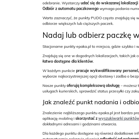
odebranie. Wystarczy
udać się do wskazanej lokalizacji
Odbiór z automatu paczkowego
wymaga podania numeru 
Warto zaznaczyć, że punkty PUDO często znajdują się 
odbiorze większych lub cięższych paczek.
Nadaj lub odbierz paczkę 
Stacjonarne punkty epaka.pl to miejsca, gdzie szybko i
Znajdują się one w dogodnych lokalizacjach, takich jak 
łatwo dostępne dla klientów
.
W każdym punkcie
pracuje wykwalifikowany personel,
wyborze najkorzystniejszej opcji dostawy i zadba o bezp
Nasze punkty
oferują kompleksową obsługę
– możesz t
usługach kurierskich, sprawdzić status przesyłki czy za
Jak znaleźć punkt nadania i odbio
Znalezienie najbliższego punktu epaka.pl jest bardzo pr
aplikację mobilną i
skorzystać z
wyszukiwarki punktó
dokładnymi adresami i godzinami otwarcia.
Dla każdego punktu dostępne są również dodatkowe info
automatycznie pokazuje również
odległość od wskazanej