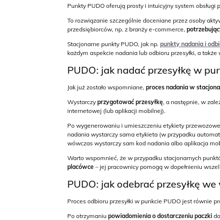
Punkty PUDO oferują prosty i intuicyjny system obsługi p
To rozwiązanie szczególnie doceniane przez osoby ak
przedsiębiorców, np. z branży e-commerce,
potrzebują
Stacjonarne punkty PUDO, jak np.
punkty nadania i odb
każdym aspekcie nadania lub odbioru przesyłki, a także u
PUDO: jak nadać przesyłkę w pun
Jak już zostało wspomniane,
proces nadania w stacjon
Wystarczy
przygotować przesyłkę
, a następnie, w zal
internetowej (lub aplikacji mobilnej).
Po wygenerowaniu i umieszczeniu etykiety przewozowej
nadania wystarczy sama etykieta (w przypadku automat
wówczas wystarczy sam kod nadania albo aplikacja mob
Warto wspomnieć, że w przypadku stacjonarnych punktó
placówce
– jej pracownicy pomogą w dopełnieniu wszelk
PUDO: jak odebrać przesyłkę w
Proces odbioru przesyłki w punkcie PUDO jest równie pr
Po otrzymaniu
powiadomienia o dostarczeniu paczki
do