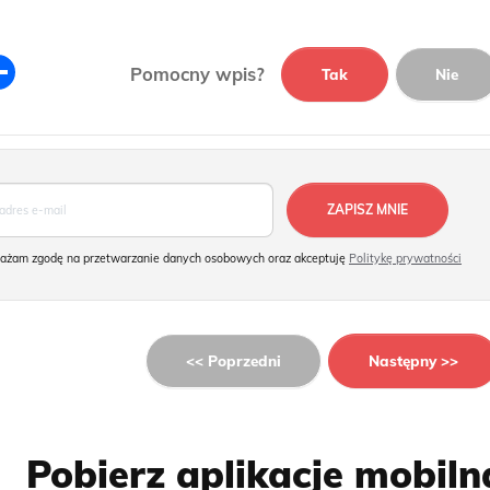
Podziel
Pomocny wpis?
Tak
Nie
się
żam zgodę na przetwarzanie danych osobowych oraz akceptuję
Politykę prywatności
<< Poprzedni
Następny >>
Pobierz aplikacje mobiln