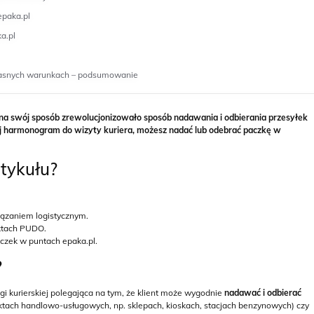
epaka.pl
a.pl
 własnych warunkach – podsumowanie
 na swój sposób zrewolucjonizowało sposób nadawania i odbierania przesyłek
j harmonogram do wizyty kuriera, możesz nadać lub odebrać paczkę w
rtykułu?
iązaniem logistycznym.
nktach PUDO.
czek w puntach epaka.pl.
?
i kurierskiej polegająca na tym, że klient może wygodnie
nadawać i odbierać
tach handlowo-usługowych, np. sklepach, kioskach, stacjach benzynowych) czy