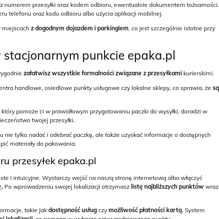
z numerem przesyłki oraz kodem odbioru, ewentualnie dokumentem tożsamości.
telefonu oraz kodu odbioru albo użycia aplikacji mobilnej.
w miejscach
z dogodnym dojazdem i parkingiem
, co jest szczególnie istotne przy
w stacjonarnym punkcie epaka.pl
 wygodnie
załatwisz wszystkie formalności związane z przesyłkami
kurierskimi.
centra handlowe, osiedlowe punkty usługowe czy lokalne sklepy, co sprawia, że
są
który pomoże ci w prawidłowym przygotowaniu paczki do wysyłki, doradzi w
ieczeństwo twojej przesyłki.
u nie tylko nadać i odebrać paczkę, ale także uzyskać informacje o dostępnych
kupić materiały do pakowania.
ru przesyłek epaka.pl
oste i intuicyjne. Wystarczy wejść na naszą stronę internetową albo włączyć
w
.
Po wprowadzeniu swojej lokalizacji otrzymasz
listę najbliższych punktów
wraz
rmacje, takie jak
dostępność usług
czy
możliwość płatności kartą
. System
 lokalizacji
, co pomaga w wyborze najwygodniejszego punktu.