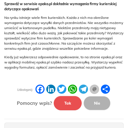
Sprawdź w serwisie epaka.pl dokładnie wymagania firmy kurierskiej
dotyczące opakowań
Na rynku istnieje wiele firm kurierskich. Każda z nich ma określone
wymagania dotyczące wysyłki danych przedmiotów. Nie wszystko możemy
umieścić w kartonowym pudełku. Niektóre przedmioty mają nietypowy
kształt, wielkość albo dużo ważą. Jak pakować takie przedmioty? Wystarczy
sprawdzić wytyczne firm kurierskich. Sprawdzanie po kolei wymagań
konkretnych firm jest czasochłonne. Na szczęście możesz skorzystać z
serwisu epaka.pl, gdzie znajdziesz wszelkie potrzebne informacje.
Kiedy już wybierzesz odpowiednie opakowanie, to na stronie epaka.pl oraz
w aplikacji mobilnej epaka.pl szybko nadasz przesyłkę. Wystarczy wypełnić
wygodny formularz, opłacić zamówienie i zaczekać na przyjazd kuriera.
Facebook
LinkedIn
Twitter
WhatsApp
Telegram
Podziel
Udostępnij:
się
Pomocny wpis?
Tak
Nie