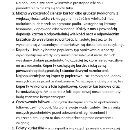
Najpopularniejsze są te w kształcie prostopadłościanu,
powodzeniem cieszą się także tuby.
Można wykorzystać cieńszy karton albo grubszy (wykonany z
większej ilości tektury)
. Mogą one mieć różne wielkości – od
malutkich pudełeczek po ogromne pudła. Dostępne są kartony
fasonowe, klapowane albo składane.
Każdy z nas z pewnością
dopasuje karton o odpowiedniej wielkości oraz o odpowiednim
kształcie do wysyłanej zawartości
. Ich zaletą jest też to, że
wykonane są z naturalnych materiałów i są doskonałe do recyklingu.
Koperty
– kolejny bardzo popularny typ opakowania. Koperty
wykorzystujemy wtedy, gdy nasza przesyłka jest mała. W nich
wysyłamy drobne przedmioty. Najczęściej te, które nie są wrażliwe
na uszkodzenia.
Koperty cechują się bardzo niską ceną,
powszechną dostępnością i standardowymi rozmiarami.
Najpopularniejsze są koperty papierowe
. Nie chronią one jednak
naszych rzeczy przed uszkodzeniem. Na szczęście dostępne są też
koperty wykonane z folii bąbelkowej, koperty kartonowe oraz
termoizolacyjne
. W kopercie z folii bąbelkowej nasze przedmioty
będą znacznie bezpieczniejsze.
Opakowania foliowe
– na rynku dostępne są także opakowania
foliowe, czyli foliopaki. Mają one swoje wady i zalety. Nie chronią
naszych przedmiotów przed uderzeniami, zgnieceniami i
zniszczeniami. Są za to doskonałą ochroną przed deszczem i
wilgocią.
Palety kurierskie
– w przypadku większych przesyłek, o większej