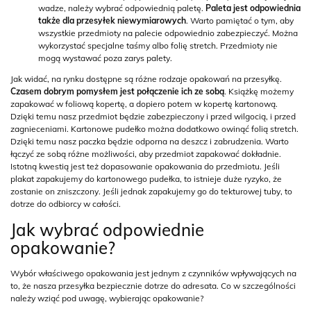
wadze, należy wybrać odpowiednią paletę.
Paleta jest odpowiednia
także dla przesyłek niewymiarowych
. Warto pamiętać o tym, aby
wszystkie przedmioty na palecie odpowiednio zabezpieczyć. Można
wykorzystać specjalne taśmy albo folię stretch. Przedmioty nie
mogą wystawać poza zarys palety.
Jak widać, na rynku dostępne są różne rodzaje opakowań na przesyłkę.
Czasem dobrym pomysłem jest połączenie ich ze sobą
. Książkę możemy
zapakować w foliową kopertę, a dopiero potem w kopertę kartonową.
Dzięki temu nasz przedmiot będzie zabezpieczony i przed wilgocią, i przed
zagnieceniami. Kartonowe pudełko można dodatkowo owinąć folią stretch.
Dzięki temu nasz paczka będzie odporna na deszcz i zabrudzenia. Warto
łączyć ze sobą różne możliwości, aby przedmiot zapakować dokładnie.
Istotną kwestią jest też dopasowanie opakowania do przedmiotu. Jeśli
plakat zapakujemy do kartonowego pudełka, to istnieje duże ryzyko, że
zostanie on zniszczony. Jeśli jednak zapakujemy go do tekturowej tuby, to
dotrze do odbiorcy w całości.
Jak wybrać odpowiednie
opakowanie?
Wybór właściwego opakowania jest jednym z czynników wpływających na
to, że nasza przesyłka bezpiecznie dotrze do adresata. Co w szczególności
należy wziąć pod uwagę, wybierając opakowanie?