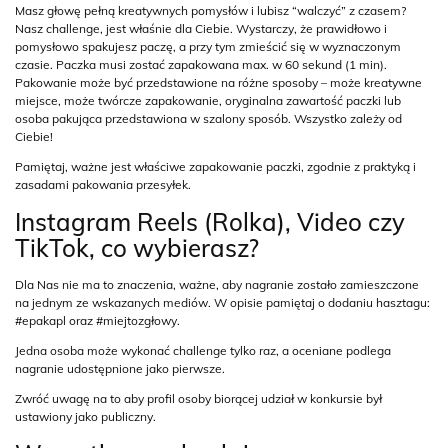
Masz głowę pełną kreatywnych pomysłów i lubisz “walczyć” z czasem?
Nasz challenge, jest właśnie dla Ciebie. Wystarczy, że prawidłowo i
pomysłowo spakujesz paczę, a przy tym zmieścić się w wyznaczonym
czasie. Paczka musi zostać zapakowana max. w 60 sekund (1 min).
Pakowanie może być przedstawione na różne sposoby – może kreatywne
miejsce, może twórcze zapakowanie, oryginalna zawartość paczki lub
osoba pakująca przedstawiona w szalony sposób. Wszystko zależy od
Ciebie!
Pamiętaj, ważne jest właściwe zapakowanie paczki, zgodnie z praktyką i
zasadami pakowania przesyłek.
Instagram Reels (Rolka), Video czy
TikTok, co wybierasz?
Dla Nas nie ma to znaczenia, ważne, aby nagranie zostało zamieszczone
na jednym ze wskazanych mediów. W opisie pamiętaj o dodaniu hasztagu:
#epakapl oraz #miejtozgłowy.
Jedna osoba może wykonać challenge tylko raz, a oceniane podlega
nagranie udostępnione jako pierwsze.
Zwróć uwagę na to aby profil osoby biorącej udział w konkursie był
ustawiony jako publiczny.