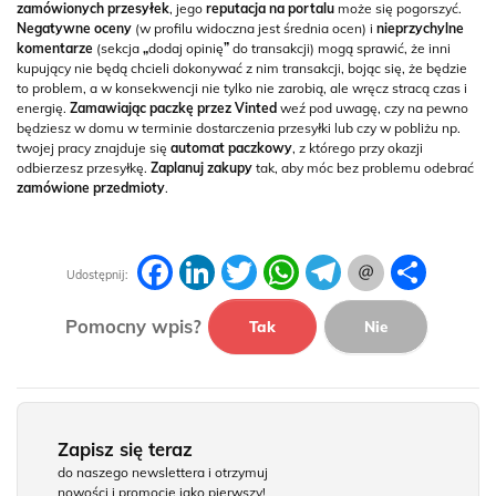
zamówionych przesyłek
, jego
reputacja na portalu
może się pogorszyć.
Negatywne oceny
(w profilu widoczna jest średnia ocen) i
nieprzychylne
komentarze
(sekcja
„
dodaj opinię
”
do transakcji) mogą sprawić, że inni
kupujący nie będą chcieli dokonywać z nim transakcji, bojąc się, że będzie
to problem, a w konsekwencji nie tylko nie zarobią, ale wręcz stracą czas i
energię.
Zamawiając paczkę przez Vinted
weź pod uwagę, czy na pewno
będziesz w domu w terminie dostarczenia przesyłki lub czy w pobliżu np.
twojej pracy znajduje się
automat paczkowy
, z którego przy okazji
odbierzesz przesyłkę.
Zaplanuj zakupy
tak, aby móc bez problemu odebrać
zamówione przedmioty
.
Facebook
LinkedIn
Twitter
WhatsApp
Telegram
Podziel
Udostępnij:
się
Pomocny wpis?
Tak
Nie
Zapisz się teraz
do naszego newslettera i otrzymuj
nowości i promocje jako pierwszy!