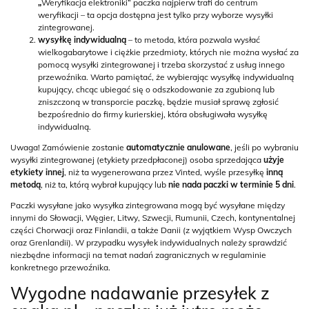
„
Weryfikacja elektroniki” paczka najpierw trafi do centrum
weryfikacji – ta opcja dostępna jest tylko przy wyborze wysyłki
zintegrowanej.
wysyłkę indywidualną
– to metoda, która pozwala wysłać
wielkogabarytowe i ciężkie przedmioty, których nie można wysłać za
pomocą wysyłki zintegrowanej i trzeba skorzystać z usług innego
przewoźnika. Warto pamiętać, że wybierając wysyłkę indywidualną
kupujący, chcąc ubiegać się o odszkodowanie za zgubioną lub
zniszczoną w transporcie paczkę, będzie musiał sprawę zgłosić
bezpośrednio do firmy kurierskiej, która obsługiwała wysyłkę
indywidualną.
Uwaga! Zamówienie zostanie
automatycznie anulowane
, jeśli po wybraniu
wysyłki zintegrowanej (etykiety przedpłaconej) osoba sprzedająca
użyje
etykiety innej
, niż ta wygenerowana przez Vinted, wyśle przesyłkę
inną
metodą
, niż ta, którą wybrał kupujący lub
nie nada paczki w terminie 5 dni
.
Paczki wysyłane jako wysyłka zintegrowana mogą być wysyłane między
innymi do Słowacji, Węgier, Litwy, Szwecji, Rumunii, Czech, kontynentalnej
części Chorwacji oraz Finlandii, a także Danii (z wyjątkiem Wysp Owczych
oraz Grenlandii). W przypadku wysyłek indywidualnych należy sprawdzić
niezbędne informacji na temat nadań zagranicznych w regulaminie
konkretnego przewoźnika.
Wygodne nadawanie przesyłek z