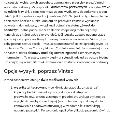
najczęściej wybieranych sposobów zamawiania przesyłek przez Vinted)
wraca do nadawcy. W przypadku
automatów paczkowych
przesyłka
czeka
na odbiór trzy dni
, a czas ten może zostać wydłużony dodatkowo o jeden
dzień, jeśli korzystasz z aplikacji mobilnej ORLEN. Jeśli po tym terminie nie
odbierzesz paczki z punktu odbioru, to przesyłka zostanie wysłana z
powrotem do nadawcy, a w aplikacji pojawi się status
„Zwrot do
nadawcy
”. Status paczki możesz śledzić w aplikacji mobilnej firmy
kurierskiej, z której usług skorzystałeś. Jeśli paczka została nadana przez
sprzedającego poprzez firmę kurierską nieobecną w serwisie Vinted, to –
żeby poznać status paczki – musisz skontaktować się ze sprzedającym lub
napisać do Centrum Pomocy Vinted. Pamiętaj również, że zamawiając coś
na Vinted,
adres dostawy musi się zawsze zgadzać
z rzeczywistymi
informacjami. To niestety częsty błąd – w sytuacji, gdy adres będzie błędny
lub znajdą się w nim literówki zamówienie zostanie zwrócone do nadawcy.
Opcje wysyłki poprzez Vinted
Vinted zasadniczo oferuje
dwie możliwości wysyłki
:
wysyłkę zintegrowaną
– po kliknięciu przycisku
„
Kup teraz”
kupujący będzie musiał wybrać jednego z dostępnych
przewoźników, a wraz z zakupem przedmiotu wykupi etykietę do
wysyłki dla osoby sprzedającej (zostanie ona użyta do wysłania
zamówienia i nadawca otrzyma ją w wiadomości z instrukcją
nadania przesyłki). Po wybraniu opcji
„
Weryfikacja przedmiotów” lub