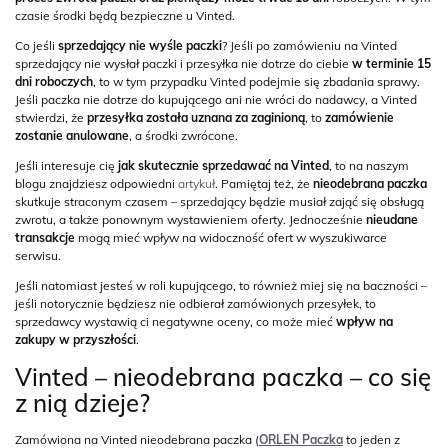
czasie środki będą bezpieczne u Vinted.
Co jeśli
sprzedający nie wyśle paczki
? Jeśli po zamówieniu na Vinted
sprzedający nie wysłał paczki i przesyłka nie dotrze do ciebie
w terminie 15
dni roboczych
, to w tym przypadku Vinted podejmie się zbadania sprawy.
Jeśli paczka nie dotrze do kupującego ani nie wróci do nadawcy, a Vinted
stwierdzi, że
przesyłka została uznana za zaginioną
, to
zamówienie
zostanie anulowane
, a środki zwrócone.
Jeśli interesuje cię
jak skutecznie sprzedawać na Vinted
, to na naszym
blogu znajdziesz odpowiedni
artykuł
. Pamiętaj też, że
nieodebrana paczka
skutkuje straconym czasem – sprzedający będzie musiał zająć się obsługą
zwrotu, a także ponownym wystawieniem oferty. Jednocześnie
nieudane
transakcje
mogą mieć wpływ na widoczność ofert w wyszukiwarce
serwisu.
Jeśli natomiast jesteś w roli kupującego, to również miej się na baczności –
jeśli notorycznie będziesz nie odbierał zamówionych przesyłek, to
sprzedawcy wystawią ci negatywne oceny, co może mieć
wpływ na
zakupy w przyszłości
.
Vinted – nieodebrana paczka – co się
z nią dzieje?
Zamówiona na Vinted nieodebrana paczka (
ORLEN Paczka
to jeden z