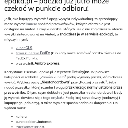
epaka.pl – paczka już jutro może
czekać w punkcie odbioru!
Jeśli jako kupujący wybrałeś opcję wysyłki indywidualnej, to sprzedający
może wybrać
kuriera
spośród przewoźników, których oferta nie jest
dostępna na Vinted. Firmy kurierskie, których usług nie znajdziesz w ofercie
wysyłki zintegrowanej na Vinted, a
znajdziesz je w serwisie epaka.pl
, to
między innymi:
kurier
GLS
,
firma kurierska
FedEx
(kupujący może zamówić paczkę również do
FedEx Punkt),
przewoźnik
Ambro Express
.
Korzystanie z serwisu epaka.pl jest
proste i intuicyjne
. W pierwszej
kolejności w zakładce
„
Zamów kuriera
”
podaj wymiary paczki, którą chcesz
wysłać. Wybierz opcję
„Niestandardowa”
przy
„
Rodzaj przesyłki
”
, żeby
nadać przesyłkę, której rozmiar i waga
przekraczają normy ustalone przez
przewoźnika
. O tym, czym dokładnie jest przesyłka niestandardowa i kiedy
ją wybrać, dowiesz się z tego
artykułu
. Podaj kraj sprzedawcy (nadawcy) i
kupującego (odbiorcy), a także wybierz sposób nadania i doręczenia. Do
wyboru masz:
kuriera,
punkt odbioru/automat,
Paczkomat InPost
.