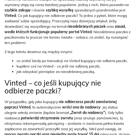
wymiany stają się coraz bardziej popularne. Jedną z nich, która pozwala na
szybkie zakupy
i równie
szybką wysyłkę
sprzedanych przedmiotów jest
Vinted
. Co jak kupujący nie odbierze paczki? To jedno z pytań, które mogą
zadawać sobie sprzedający. Przeczytaj nasz dzisiejszy artykuł, żeby
dowiedzieć się wszystkiego na temat
nieodebranych paczek
oraz
zasad,
wedle których funkcjonuje popularny portal Vinted
. Nieodebrana paczka z
paczkomatu to jeszcze nie koniec świata – zobacz, co zrobić, by rozwiązać
ten problem!
Z tego tekstu dowiesz się między innymi:
co zrobić kiedy po transakcji na Vinted kupujący nie odbiera paczki,
kupiłem coś na Vinted – co jeśli nie odbiorę paczki,
jak odzyskać pieniądze za nieodebraną paczkę.
Vinted – co jeśli kupujący nie
odbierze paczki?
W przypadku, gdy jako kupujący
nie odbierzesz paczki zamówionej
poprzez Vinted
, to automatycznie
wróci ona do nadawcy
. Jej status
ulegnie wtedy zmianie (będzie brzmiał
„Zwrot do nadawcy”
). Gdy tylko
nadawca
potwierdzi otrzymanie zwrotu
(oraz anuluje zamówienie), ty
otrzymasz rekompensatę pieniężną – zostanie ci zwrócona pełna kwota
zapłacona za zawartość przesyłki oraz jej wysyłkę. Weź pod uwagę, że
proces zwrotu paczki oraz pieniędzy może trwać 15 dni
roboczych. W tym