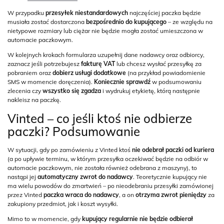
W przypadku
przesyłek niestandardowych
najczęściej paczka będzie
musiała zostać dostarczona
bezpośrednio do kupującego
– ze względu na
nietypowe rozmiary lub ciężar nie będzie mogła zostać umieszczona w
automacie paczkowym.
W kolejnych krokach formularza uzupełnij dane nadawcy oraz odbiorcy,
zaznacz jeśli potrzebujesz
fakturę VAT
lub chcesz wysłać przesyłkę za
pobraniem oraz
dobierz usługi dodatkowe
(na przykład powiadomienie
SMS w momencie doręczenia).
Koniecznie sprawdź
w podsumowaniu
zlecenia czy
wszystko się zgadza
i wydrukuj etykietę, którą następnie
nakleisz na paczkę.
Vinted – co jeśli ktoś nie odbierze
paczki? Podsumowanie
W sytuacji, gdy po zamówieniu z Vinted ktoś
nie odebrał paczki od kuriera
(a po upływie terminu, w którym przesyłka oczekiwać będzie na odbiór w
automacie paczkowym, nie została również odebrana z maszyny), to
nastąpi jej
automatyczny zwrot do nadawcy
. Teoretycznie kupujący nie
ma wielu powodów do zmartwień – po nieodebraniu przesyłki zamówionej
przez Vinted
paczka wraca do nadawcy
, a on
otrzyma zwrot pieniędzy
za
zakupiony przedmiot, jak i koszt wysyłki.
Mimo to w momencie, gdy
kupujący regularnie nie będzie odbierał