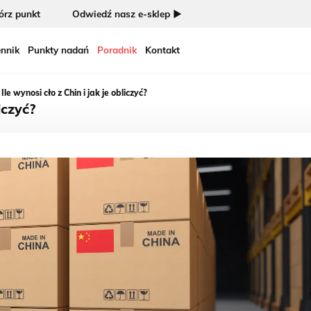
rz punkt
Odwiedź nasz e-sklep ►
nnik
Punkty nadań
Poradnik
Kontakt
Ile wynosi cło z Chin i jak je obliczyć?
iczyć?