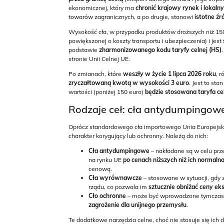
ekonomicznej, który ma
chronić krajowy rynek i lokal
towarów zagranicznych, a po drugie, stanowi
istotne ź
Wysokość cła, w przypadku produktów droższych niż 150
powiększonej o koszty transportu i ubezpieczenia) i jest
podstawie
zharmonizowanego kodu taryfy celnej (HS)
stronie Unii Celnej UE.
Po zmianach, które
weszły w życie 1 lipca 2026 roku
, 
zryczałtowaną kwotą w wysokości 3 euro
. Jest to sta
wartości (poniżej 150 euro)
będzie stosowana taryfa ce
Rodzaje ceł: cła antydumpingowe
Oprócz standardowego cła importowego Unia Europejs
charakter korygujący lub ochronny. Należą do nich:
Cła antydumpingowe
– nakładane są w celu prz
na rynku UE
po cenach niższych niż ich normaln
cenową.
Cła wyrównawcze
– stosowane w sytuacji, gdy 
rządu, co pozwala im
sztucznie obniżać ceny e
Cło ochronne
– może być wprowadzone tymczas
zagrożenie dla unijnego przemysłu
.
Te dodatkowe narzędzia celne, choć nie stosuje się ich d