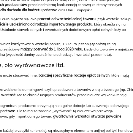
nych producentów
przed nadmierną konkurencją cenową ze strony tańszych
ródło dochodu dla budżetu państwa
oraz Unii Europejskiej.
 euro, wyraża się jako
procent od wartości celnej towaru
(czyli wartości zakupu
ściśle uzależniona od rodzaju importowanego produktu
, który określa się na
. Ustalanie stawek celnych i ewentualnych dodatkowych opłat celnych leży po
również każdy towar o wartości poniżej 150 euro jest objęty opłatą celną –
n przejściowy
mający potrwać do 1 lipca 2028 roku
, kiedy dla towarów o najniższe
lna
(wysokość daniny uzależniona od rodzaju i wartości przedmiotu).
, cło wyrównawcze itd.
ka może stosować inne,
bardziej specyficzne rodzaje opłat celnych
, które mają
eciwdziałania dumpingowi, czyli sprzedawaniu towarów z kraju trzeciego (np. Chi
a wartość
. Ma to chronić unijnych producentów przed nieuczciwą konkurencją
zagraniczni producenci otrzymują nielegalne dotacje lub subwencje od swojego
ksportowe
. Cło to ma za zadanie „wyrównać” tę nieuczciwą przewagę.
owo, gdy import danego towaru
gwałtownie wzrasta i stwarza poważne
o każdej przesyłki kurierskiej, są niezbędnym elementem unijnej polityki handlowe