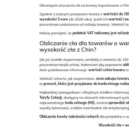
Obowiązek uiszczenia cła na towary importowane z Chin 
Zgodnie z unijnymi przepisami towary o
wartości do 15
wysokości 3 euro
(do 2028 roku). Jeżeli ich
wartość rze
procentowa uzależniona od rodzaju towaru). Wartość t
Należy pamiętać, że
podatek VAT
naliczany jest od każ
Obliczanie cła dla towarów o war
wysokość cła z Chin?
Jak już zostało wspomniane, produkty o wartości do 150
procentowa taryfa celna). Natomiast aby poprawnie
obl
dwie podstawowe informacje:
wartość celna towaru
or
Wartość celna to, jak wspomniano,
cena zakupu towaru 
to
procent, który jest przypisany do konkretnego rodz
Najbardziej wiarygodnym i oficjalnym źródłem informacj
Taryfy Celnej)
, dostępny na stronach internetowych pols
odpowiedniego
kodu celnego (HS)
, można
sprawdzić o
wyroby tytoniowe), a także ewentualne cła antydumpin
Obliczenie kwoty należności celnych
dla produktów o w
Wysokość cła = wa