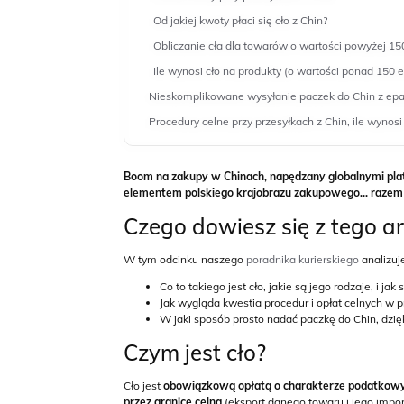
Od jakiej kwoty płaci się cło z Chin?
Obliczanie cła dla towarów o wartości powyżej 150
Ile wynosi cło na produkty (o wartości ponad 150 e
Nieskomplikowane wysyłanie paczek do Chin z epa
Procedury celne przy przesyłkach z Chin, ile wynos
Boom na zakupy w Chinach, napędzany globalnymi plat
elementem polskiego krajobrazu zakupowego... razem z 
Czego dowiesz się z tego a
W tym odcinku naszego
poradnika kurierskiego
analizu
Co to takiego jest cło, jakie są jego rodzaje, i ja
Jak wygląda kwestia procedur i opłat celnych w p
W jaki sposób prosto nadać paczkę do Chin, dzię
Czym jest cło?
Cło jest
obowiązkową opłatą o charakterze podatko
przez granicę celną
(eksport danego towaru i jego import