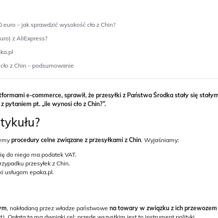
 euro – jak sprawdzić wysokość cła z Chin?
uro) z AliExpress?
ka.pl
i cło z Chin – podsumowanie
formami e-commerce, sprawił, że przesyłki z Państwa Środka stały się stały
pytaniem pt. „ile wynosi cło z Chin?”.
rtykułu?
jemy
procedury celne związane z przesyłkami z Chin
. Wyjaśniamy:
k się do niego ma podatek VAT.
rzypadku przesyłek z Chin.
ki usługom epaka.pl.
wym
,
nakładaną przez władze państwowe
na towary w związku z ich przewozem
). Opłata ta ma dwojaki cel: przede wszystkim jest to instrument polityki