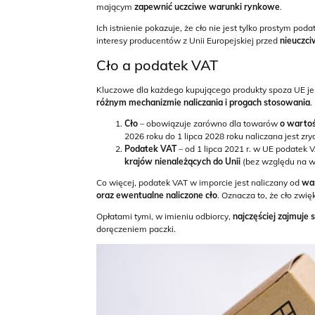
mającym
zapewnić uczciwe warunki rynkowe
.
Ich istnienie pokazuje, że cło nie jest tylko prostym pod
interesy producentów z Unii Europejskiej przed
nieuczci
Cło a podatek VAT
Kluczowe dla każdego kupującego produkty spoza UE jest
różnym mechanizmie naliczania i progach stosowania
.
Cło
– obowiązuje zarówno dla towarów
o wartoś
2026 roku do 1 lipca 2028 roku naliczana jest zr
Podatek VAT
– od 1 lipca 2021 r. w UE podatek 
krajów nienależących do Unii
(bez względu na w
Co więcej, podatek VAT w imporcie jest naliczany od
war
oraz ewentualne naliczone cło
. Oznacza to, że cło zwi
Opłatami tymi, w imieniu odbiorcy,
najczęściej zajmuje 
doręczeniem paczki.