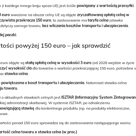
(i każdego innego kraju spoza UE) jest ściśle
powiązany z wartością przesyłki
.
0 euro
wwożone na obszar celny UE są objęte
zryczałtowaną opłatą celną w
czywista przekracza 150 euro
,
to zastosowanie ma
taryfa celna
(stawka
a dotyczy samego towaru,
bez wliczania kosztów transportu i ubezpieczenia
.
dej paczki
.
tości powyżej 150 euro – jak sprawdzić
 euro objęte są
stałą opłatą celną w wysokości 3 euro
(od 2028 wejdzie w życie
iczyć wysokość cła
dla towarów o wartości przekraczającej 150 euro, potrzebne 
az
stawka celna
.
powiększona o koszt transportu i ubezpieczenia
. Natomiast stawka celna
aju towaru
.
i o aktualnych stawkach celnych jest
ISZTAR
(Informacyjny System Zintegrowan
kiej administracji skarbowej. W systemie ISZTAR, po odnalezieniu
bowiązującą stawkę
dla konkretnego produktu (np. na produkty elektroniczne,
gowe.
artości ponad 150 euro sprowadza się do zastosowania następującego wzoru:
rtość celna towaru x stawka celna (w proc.)