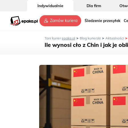
Indywidualnie
Dla firm
Otwó
Śledzenie przesyłek
Ce
Zamów kuriera
Tani kurier
epaka.pl
➤
Blog kurierski
➤
Aktualności
➤
Ile wynosi cło z Chin i jak je obl