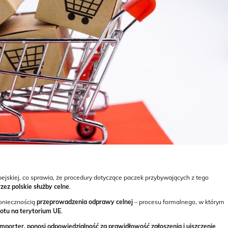
ejskiej, co sprawia, że procedury dotyczące paczek przybywających z tego
zez polskie służby celne
.
koniecznością
przeprowadzenia odprawy celnej
– procesu formalnego, w którym
otu na terytorium UE
.
i importer, ponosi odpowiedzialność za prawidłowość zgłoszenia i uiszczenie