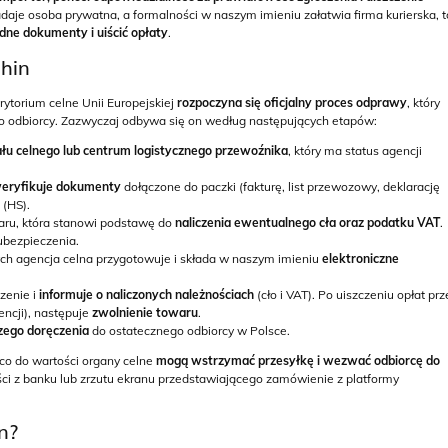
adaje osoba prywatna, a formalności w naszym imieniu załatwia firma kurierska, t
dne dokumenty i uiścić opłaty
.
Chin
ytorium celne Unii Europejskiej
rozpoczyna się oficjalny proces odprawy
, który
 do odbiorcy. Zazwyczaj odbywa się on według następujących etapów:
ału celnego lub centrum logistycznego przewoźnika
, który ma status agencji
eryfikuje dokumenty
dołączone do paczki
(fakturę, list przewozowy, deklarację
(HS).
waru, która stanowi podstawę do
naliczenia ewentualnego cła oraz podatku VAT
.
ubezpieczenia.
ch agencja celna przygotowuje i składa w naszym imieniu
elektroniczne
zenie i
informuje o naliczonych należnościach
(cło i VAT). Po uiszczeniu opłat prz
encji), następuje
zwolnienie towaru
.
zego doręczenia
do ostatecznego odbiorcy w Polsce.
 co do wartości organy celne
mogą
wstrzymać przesyłkę
i wezwać odbiorcę do
ści z banku lub zrzutu ekranu przedstawiającego zamówienie z platformy
in?