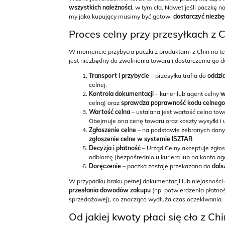
wszystkich należności
, w tym cła. Nawet jeśli paczkę n
my jako kupujący musimy być gotowi
dostarczyć niezbę
Proces celny przy przesyłkach z 
W momencie przybycia paczki z produktami z Chin na ter
jest niezbędny do zwolnienia towaru i dostarczenia go
Transport i przybycie
– przesyłka trafia do
oddzi
celnej.
Kontrola dokumentacji
– kurier lub agent celny
w
celną) oraz
sprawdza poprawność kodu celnego
Wartość celna
– ustalana jest wartość celna to
Obejmuje ona cenę towaru oraz koszty wysyłki i 
Zgłoszenie celne
– na podstawie zebranych dany
zgłoszenie celne w systemie ISZTAR
.
Decyzja i płatność
– Urząd Celny akceptuje zgłos
odbiorcę (bezpośrednio u kuriera lub na konto ag
Doręczenie
– paczka zostaje przekazana do
dals
W przypadku braku pełnej dokumentacji lub niejasności
przesłania dowodów zakupu
(np. potwierdzenia płatno
sprzedażowej), co znacząco wydłuża czas oczekiwania.
Od jakiej kwoty płaci się cło z Ch