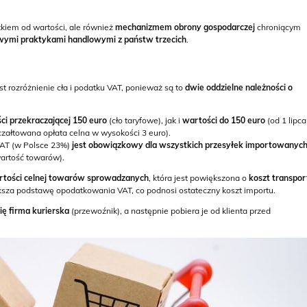
atkiem od wartości, ale również
mechanizmem obrony gospodarczej
chroniącym
wymi praktykami handlowymi z państw trzecich
.
 rozróżnienie cła i podatku VAT, ponieważ są to
dwie oddzielne należności
o
ci przekraczającej 150 euro
(cło taryfowe), jak i
wartości do 150 euro
(od 1 lipca
yczałtowana opłata celna w wysokości 3 euro).
VAT (w Polsce 23%)
jest obowiązkowy dla wszystkich przesyłek
importowanych
artość towarów).
tości celnej
towarów sprowadzanych
, która jest powiększona o
koszt transpor
ększa podstawę opodatkowania VAT, co podnosi ostateczny koszt importu.
się firma kurierska
(przewoźnik), a następnie pobiera je od klienta przed