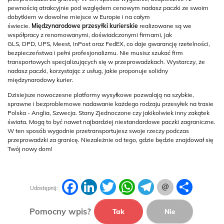
pewnością atrakcyjnie pod względem cenowym nadasz paczki ze swoim
dobytkiem w dowolne miejsce w Europie i na całym
świecie.
Międzynarodowe przesyłki kurierskie
realizowane są we
współpracy z renomowanymi, doświadczonymi firmami, jak
GLS, DPD, UPS, Meest, InPost oraz FedEX, co daje gwarancję rzetelności,
bezpieczeństwa i pełni profesjonalizmu. Nie musisz szukać firm
transportowych specjalizujących się w przeprowadzkach. Wystarczy, że
nadasz paczki, korzystając z usług, jakie proponuje solidny
międzynarodowy kurier.
Dzisiejsze nowoczesne platformy wysyłkowe pozwalają na szybkie,
sprawne i bezproblemowe nadawanie każdego rodzaju przesyłek na trasie
Polska - Anglia, Szwecja. Stany Zjednoczone czy jakikolwiek inny zakątek
świata. Mogą to być nawet najbardziej niestandardowe paczki zagraniczne.
W ten sposób wygodnie przetransportujesz swoje rzeczy podczas
przeprowadzki za granicę. Niezależnie od tego, gdzie będzie znajdował się
Twój nowy dom!
Facebook
LinkedIn
Twitter
WhatsApp
Telegram
Podziel
Udostępnij:
się
Pomocny wpis?
Tak
Nie