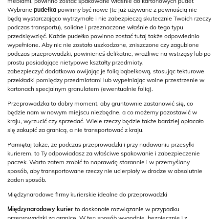
meblami, powinno zostać spakowane właśnie do kartonowych pudeł.
Wybrane
pudełka
powinny być nowe (te już używane z pewnością nie
będą wystarczająco wytrzymałe i nie zabezpieczą skutecznie Twoich rzeczy
podczas transportu), solidne i przeznaczone właśnie do tego typu
przedsięwzięć. Każde pudełko powinno zostać tutaj także odpowiednio
wypełnione. Aby nic nie zostało uszkodzone, zniszczone czy zagubione
podczas przeprowadzki, powinieneś delikatne, wrażliwe na wstrząsy lub po
prostu posiadające nietypowe kształty przedmioty,
zabezpieczyć dodatkowo owijając je folią bąbelkową, stosując tekturowe
przekładki pomiędzy przedmiotami lub wypełniając wolne przestrzenie w
kartonach specjalnym granulatem (ewentualnie folią).
Przeprowadzka to dobry moment, aby gruntownie zastanowić się, co
będzie nam w nowym miejscu niezbędne, a co możemy pozostawić w
kraju, wyrzucić czy sprzedać. Wiele rzeczy będzie także bardziej opłacało
się zakupić za granicą, a nie transportować z kraju.
Pamiętaj także, że podczas przeprowadzki i przy nadawaniu przesyłki
kurierem, to Ty odpowiadasz za właściwe spakowanie i zabezpieczenie
paczek. Warto zatem zrobić to naprawdę starannie i w przemyślany
sposób, aby transportowane rzeczy nie ucierpiały w drodze w absolutnie
żaden sposób.
Międzynarodowe firmy kurierskie idealne do przeprowadzki
Międzynarodowy kurier
to doskonałe rozwiązanie w przypadku
przeprowadzki za granicę. W ten sposób wygodnie, bezpiecznie i z