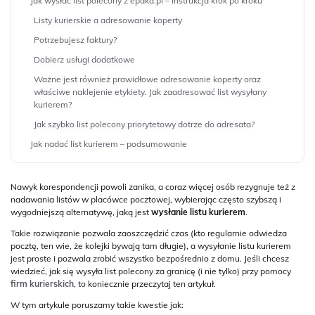
Jak wysłać list polecony z epaka.pl – instrukcja krok po kroku
Listy kurierskie a adresowanie koperty
Potrzebujesz faktury?
Dobierz usługi dodatkowe
Ważne jest również prawidłowe adresowanie koperty oraz
właściwe naklejenie etykiety. Jak zaadresować list wysyłany
kurierem?
Jak szybko list polecony priorytetowy dotrze do adresata?
Jak nadać list kurierem – podsumowanie
Nawyk korespondencji powoli zanika, a coraz więcej osób rezygnuje też z
nadawania listów w placówce pocztowej, wybierając często szybszą i
wygodniejszą alternatywę, jaką jest
wysłanie listu kurierem
.
Takie rozwiązanie pozwala zaoszczędzić czas (kto regularnie odwiedza
pocztę, ten wie, że kolejki bywają tam długie), a wysyłanie listu kurierem
jest proste i pozwala zrobić wszystko bezpośrednio z domu. Jeśli chcesz
wiedzieć, jak się wysyła list polecony za granicę (i nie tylko) przy pomocy
firm kurierskich
, to koniecznie przeczytaj ten artykuł.
W tym artykule poruszamy takie kwestie jak: