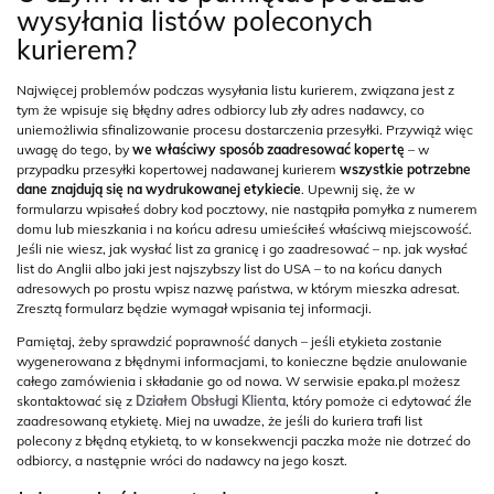
wysyłania listów poleconych
kurierem?
Najwięcej problemów podczas wysyłania listu kurierem, związana jest z
tym że wpisuje się błędny adres odbiorcy lub zły adres nadawcy, co
uniemożliwia sfinalizowanie procesu dostarczenia przesyłki. Przywiąż więc
uwagę do tego, by
we właściwy sposób zaadresować kopertę
– w
przypadku przesyłki kopertowej nadawanej kurierem
wszystkie potrzebne
dane znajdują się na wydrukowanej etykiecie
. Upewnij się, że w
formularzu wpisałeś dobry kod pocztowy, nie nastąpiła pomyłka z numerem
domu lub mieszkania i na końcu adresu umieściłeś właściwą miejscowość.
Jeśli nie wiesz, jak wysłać list za granicę i go zaadresować – np. jak wysłać
list do Anglii albo jaki jest najszybszy list do USA – to na końcu danych
adresowych po prostu wpisz nazwę państwa, w którym mieszka adresat.
Zresztą formularz będzie wymagał wpisania tej informacji.
Pamiętaj, żeby sprawdzić poprawność danych – jeśli etykieta zostanie
wygenerowana z błędnymi informacjami, to konieczne będzie anulowanie
całego zamówienia i składanie go od nowa. W serwisie epaka.pl możesz
skontaktować się z
Działem Obsługi Klienta
, który pomoże ci edytować źle
zaadresowaną etykietę. Miej na uwadze, że jeśli do kuriera trafi list
polecony z błędną etykietą, to w konsekwencji paczka może nie dotrzeć do
odbiorcy, a następnie wróci do nadawcy na jego koszt.