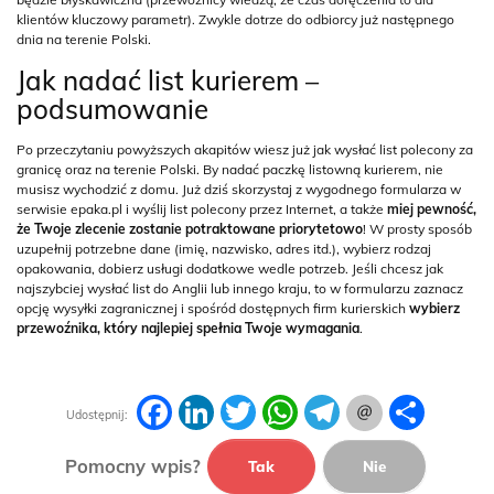
klientów kluczowy parametr). Zwykle dotrze do odbiorcy już następnego
dnia na terenie Polski.
Jak nadać list kurierem –
podsumowanie
Po przeczytaniu powyższych akapitów wiesz już jak wysłać list polecony za
granicę oraz na terenie Polski. By nadać paczkę listowną kurierem, nie
musisz wychodzić z domu. Już dziś skorzystaj z wygodnego formularza w
serwisie epaka.pl i wyślij list polecony przez Internet, a także
miej pewność,
że Twoje zlecenie zostanie potraktowane priorytetowo
! W prosty sposób
uzupełnij potrzebne dane (imię, nazwisko, adres itd.), wybierz rodzaj
opakowania, dobierz usługi dodatkowe wedle potrzeb. Jeśli chcesz jak
najszybciej wysłać list do Anglii lub innego kraju, to w formularzu zaznacz
opcję wysyłki zagranicznej i spośród dostępnych firm kurierskich
wybierz
przewoźnika, który najlepiej spełnia Twoje wymagania
.
Facebook
LinkedIn
Twitter
WhatsApp
Telegram
Podziel
Udostępnij:
się
Pomocny wpis?
Tak
Nie