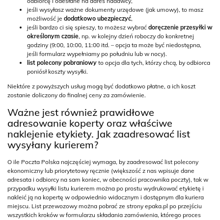
odbiorcę i odesłane na adres nadawcy,
jeśli wysyłasz ważne dokumenty urzędowe (jak umowy), to masz
możliwość je
dodatkowo ubezpieczyć
,
jeśli bardzo ci się spieszy, to możesz wybrać
doręczenie przesyłki w
określonym czasie
, np. w kolejny dzień roboczy do konkretnej
godziny (9:00, 10:00, 11:00 itd. – opcja ta może być niedostępna,
jeśli formularz wypełniamy po południu lub w nocy).
list polecony pobraniowy
to opcja dla tych, którzy chcą, by odbiorca
poniósł koszty wysyłki.
Niektóre z powyższych usług mogą być dodatkowo płatne, a ich koszt
zostanie doliczony do finalnej ceny za zamówienie.
Ważne jest również prawidłowe
adresowanie koperty oraz właściwe
naklejenie etykiety. Jak zaadresować list
wysyłany kurierem?
O ile Poczta Polska najczęściej wymaga, by zaadresować list polecony
ekonomiczny lub priorytetowy ręcznie (większość z nas wpisuje dane
adresata i odbiorcy na sam koniec, w obecności pracownika poczty), tak w
przypadku wysyłki listu kurierem można po prostu wydrukować etykietę i
nakleić ją na kopertę w odpowiednio widocznym i dostępnym dla kuriera
miejscu. List przewozowy można pobrać ze strony epaka.pl po przejściu
wszystkich kroków w formularzu składania zamówienia, którego proces