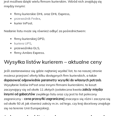
jest możliwa dzięki wielu firmom kurierskim. Wśród nich znajdują się
między innymi:
firmy kurierskie DHL oraz DHL Express,
przewoźnik Fedex
,
kurier InPost.
Nadanie listu może się również odbyć za pośrednictwem:
firmy kurierskiej DPD,
kuriera UPS
,
przewoźnika GLS,
firmy Ambro Express.
Wysyłka listów kurierem – aktualne ceny
Jeśli zastanawiasz się gdzie najtaniej wysłać list, to na naszej stronie
możesz przejrzeć oferty kilku dostępnych firm kurierskich, a także
dopasować odpowiednie parametry wysyłki do własnych potrzeb
.
Wysyłanie listów InPost oraz innymi firmami kurierskimi, to koszt
zaczynający się od około 11 złotych (ostateczna kwota
zależy między
innymi od gabarytów
zwykłego listu oraz czy jest to list polecony
zagraniczny –
cena przesyłki zagranicznej
znacząco się różni i zaczyna się
od około 50 zł, jak również zależy m.in. od tego, czy kraj docelowy znajduje
się na terenie Unii Europejskiej).