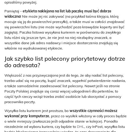
opisaliśmy powyżej.
Pamiętaj –
etykieta naklejona na list lub paczkę musi być dobrze
widoczna
! Nie może jej nic zakrywać (na przykład taśma klejąca, którą
mocuje się ją do powierzchni przesyłki), a także musi w całości znajdować
się powierzchni listu (nie może wychodzić poza krawędzie koperty ani być
zagięta). Paczka listowa wysyłana kurierem w porównaniu do zwykłego
listu różni się jeszcze tym, że nie jest na niej niezbędny znaczek, a
wszystkie dane jak adres nadawcy i miejsce dostarczenia znajdują się
właśnie na wydrukowanej etykiecie.
Jak szybko list polecony priorytetowy dotrze
do adresata?
Większość z nas przyzwyczajona jest do tego, że aby nadać list polecony,
trzeba udać się na pocztę, kupić znaczek, wypełnić potwierdzenie nadania,
a także samodzielnie zaadresować list polecony. Nawet jeśli na stronie
Poczty Polskiej znajduje się coraz więcej udogodnień dla petentów, to
część tych rzeczy wciąż trzeba zrobić osobiście lub skorzystać z pomocy
pracownika poczty.
Wysyłka listu kurierem jest prostsza, bo
wszystkie czynności możesz
wykonać przy komputerze
, przez co wysiłek włożony w cały proces będzie
o wiele mniejszy (zwłaszcza jeśli odpadnie stanie w kolejce). Ponadto
niezależnie od wyboru kuriera, czy będzie to
DHL
, czy InPost, wysyłka listu
będzie błyskawiczna (przewoźnicy wiedzą, że czas doręczenia to dla