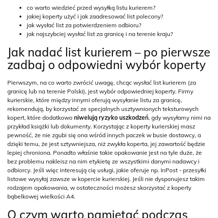
co warto wiedzieć przed wysyłką listu kurierem?
jakiej koperty użyć i jak zaadresować list polecony?
jak wysłać list za potwierdzeniem odbioru?
jak najszybciej wysłać list za granicę i na terenie kraju?
Jak nadać list kurierem – po pierwsze
zadbaj o odpowiedni wybór koperty
Pierwszym, na co warto zwrócić uwagę, chcąc wysłać list kurierem (za
granicę lub na terenie Polski), jest wybór odpowiedniej koperty. Firmy
kurierskie, które między innymi oferują wysyłanie listu za granicę,
rekomendują, by korzystać ze specjalnych usztywnionych teksturowych
kopert, które dodatkowo
niwelują ryzyko uszkodzeń
, gdy wysyłamy nimi na
przykład książki lub dokumenty. Korzystając z koperty kurierskiej masz
pewność, że nie zgubi się ona wśród innych paczek w busie dostawcy, a
dzięki temu, że jest sztywniejsza, niż zwykła koperta, jej zawartość będzie
lepiej chroniona. Ponadto właśnie takie opakowanie jest na tyle duże, że
bez problemu nakleisz na nim etykietę ze wszystkimi danymi nadawcy i
odbiorcy. Jeśli więc interesują cię usługi, jakie oferuje np. InPost - przesyłki
listowe wysyłaj zawsze w kopercie kurierskiej. Jeśli nie dysponujesz takim
rodzajem opakowania, w ostateczności możesz skorzystać z koperty
bąbelkowej wielkości A4.
O czym warto pamiętać podczas