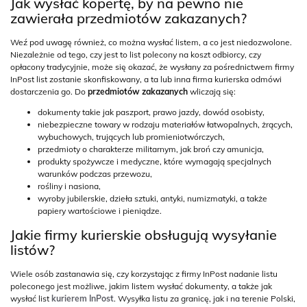
Jak wysłać kopertę, by na pewno nie
zawierała przedmiotów zakazanych?
Weź pod uwagę również, co można wysłać listem, a co jest niedozwolone.
Niezależnie od tego, czy jest to list polecony na koszt odbiorcy, czy
opłacony tradycyjnie, może się okazać, że wysłany za pośrednictwem firmy
InPost list zostanie skonfiskowany, a ta lub inna firma kurierska odmówi
dostarczenia go. Do
przedmiotów zakazanych
wliczają się:
dokumenty takie jak paszport, prawo jazdy, dowód osobisty,
niebezpieczne towary w rodzaju materiałów łatwopalnych, żrących,
wybuchowych, trujących lub promieniotwórczych,
przedmioty o charakterze militarnym, jak broń czy amunicja,
produkty spożywcze i medyczne, które wymagają specjalnych
warunków podczas przewozu,
rośliny i nasiona,
wyroby jubilerskie, dzieła sztuki, antyki, numizmatyki, a także
papiery wartościowe i pieniądze.
Jakie firmy kurierskie obsługują wysyłanie
listów?
Wiele osób zastanawia się, czy korzystając z firmy InPost nadanie listu
poleconego jest możliwe, jakim listem wysłać dokumenty, a także jak
wysłać list
kurierem InPost
. Wysyłka listu za granicę, jak i na terenie Polski,