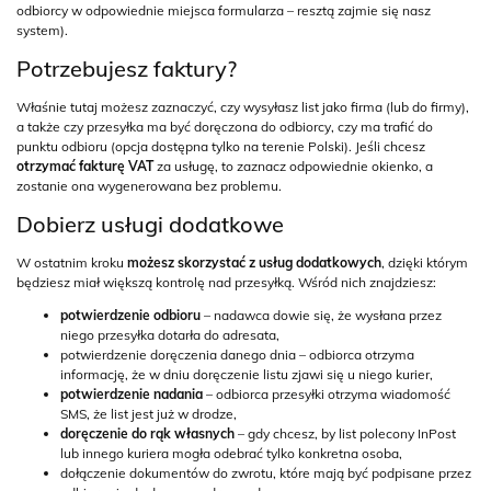
odbiorcy w odpowiednie miejsca formularza – resztą zajmie się nasz
system).
Potrzebujesz faktury?
Właśnie tutaj możesz zaznaczyć, czy wysyłasz list jako firma (lub do firmy),
a także czy przesyłka ma być doręczona do odbiorcy, czy ma trafić do
punktu odbioru (opcja dostępna tylko na terenie Polski). Jeśli chcesz
otrzymać fakturę VAT
za usługę, to zaznacz odpowiednie okienko, a
zostanie ona wygenerowana bez problemu.
Dobierz usługi dodatkowe
W ostatnim kroku
możesz skorzystać z usług dodatkowych
, dzięki którym
będziesz miał większą kontrolę nad przesyłką. Wśród nich znajdziesz:
potwierdzenie odbioru
– nadawca dowie się, że wysłana przez
niego przesyłka dotarła do adresata,
potwierdzenie doręczenia danego dnia – odbiorca otrzyma
informację, że w dniu doręczenie listu zjawi się u niego kurier,
potwierdzenie nadania
– odbiorca przesyłki otrzyma wiadomość
SMS, że list jest już w drodze,
doręczenie do rąk własnych
– gdy chcesz, by list polecony InPost
lub innego kuriera mogła odebrać tylko konkretna osoba,
dołączenie dokumentów do zwrotu, które mają być podpisane przez