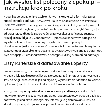
Jak wysłać list polecony z epaka.pl –
instrukcja krok po kroku
Nadaj list polecony online szybko i łatwo –
skorzystaj z formularza na
naszej stronie epaka.pl
. Pierwszym krokiem będzie wejście w zakładkę
„
Zamów kuriera
”, a następnie po kolei wypełnianie kolejnych etapów. Jako
rodzaj przesyłki wybierz „Koperta” i wpisz parametry przesyłki (zaczynając
od wagi, przez długość i szerokość, a na wysokości kończąc). Zaznacz
rodzaj przesyłki
jako „Standardowa” – przesyłka kopertowa służąca do
wysyłki dokumentów to w naszym systemie zawsze przesyłka
standardowa. Jeśli chcesz wysłać przedmioty lub koperta ma nieregularny
kształt, nadaj przesyłkę jako paczkę (żeby zachować wpisane już parametry
wybierz opcję „Niestandardowa”, a następnie kliknij "Zamień na paczkę").
Listy kurierskie a adresowanie koperty
Zastanawiasz się, czy możliwe jest nadanie listu za granicę i chcesz
wiedzieć
jak zaadresować list
do Norwegii?? Jeśli interesuje cię wysyłanie
listu do Anglii albo chcesz jak najszybciej wysłać list do Niemiec, to ważne,
byś w kolejnym kroku wybrał odpowiedni kraj nadania i odbioru.
Następnie
uzupełnij dokładne dane nadawcy i odbiorcy
– podaj imię i
nazwisko, upewnij się, że wpisany adres jest prawidłowy, podobnie jak kod
pocztowy (niezależnie od tego, czy interesuje cię adresowanie listu do
Irlandii, czy innego kraju, musisz prawidłowo wpisać dane adresata i