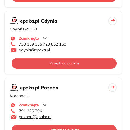
epaka.pl Gdynia
Chylońska 130
Zamknięte
730 339 335
720 852 150
gdynia@epaka.pl
Przejdź do punktu
epaka.pl Poznań
Koronna 1
Zamknięte
791 326 796
poznan@epaka.pl
Przejdź do punktu