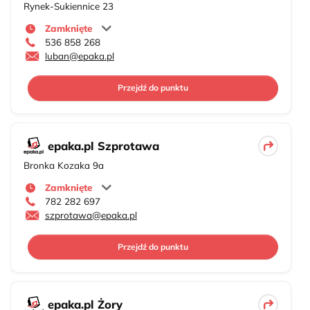
Rynek-Sukiennice 23
Zamknięte
536 858 268
luban@epaka.pl
Przejdź do punktu
epaka.pl Szprotawa
Bronka Kozaka 9a
Zamknięte
782 282 697
szprotawa@epaka.pl
Przejdź do punktu
epaka.pl Żory