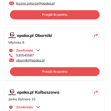
leszno.zatorze@epaka.pl
Przejdź do punktu
epaka.pl Oborniki
Młyńska 6
Zamknięte
530545587
oborniki@epaka.pl
Przejdź do punktu
epaka.pl Kolbuszowa
Janka Bytnara 33
Zamknięte