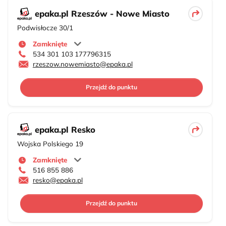
epaka.pl Rzeszów - Nowe Miasto
Podwisłocze 30/1
Zamknięte
534 301 103
177796315
rzeszow.nowemiasto@epaka.pl
Przejdź do punktu
epaka.pl Resko
Wojska Polskiego 19
Zamknięte
516 855 886
resko@epaka.pl
Przejdź do punktu