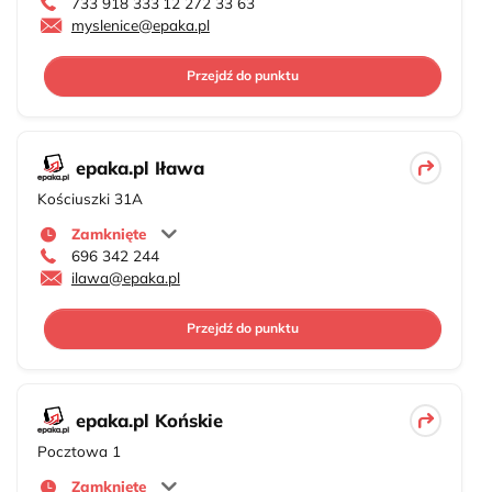
733 918 333
12 272 33 63
myslenice@epaka.pl
Przejdź do punktu
epaka.pl Iława
Kościuszki 31A
Zamknięte
696 342 244
ilawa@epaka.pl
Przejdź do punktu
epaka.pl Końskie
Pocztowa 1
Zamknięte