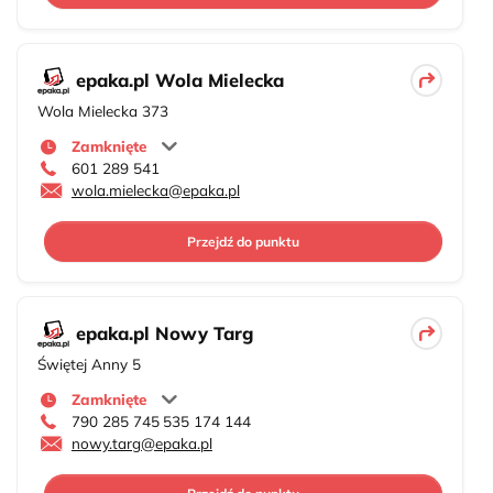
epaka.pl Wola Mielecka
Wola Mielecka 373
Zamknięte
601 289 541
wola.mielecka@epaka.pl
Przejdź do punktu
epaka.pl Nowy Targ
Świętej Anny 5
Zamknięte
790 285 745
535 174 144
nowy.targ@epaka.pl