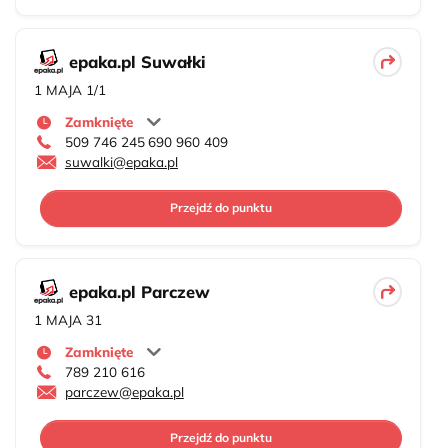
epaka.pl Suwałki
1 MAJA 1/1
Zamknięte
509 746 245
690 960 409
suwalki@epaka.pl
Przejdź do punktu
epaka.pl Parczew
1 MAJA 31
Zamknięte
789 210 616
parczew@epaka.pl
Przejdź do punktu