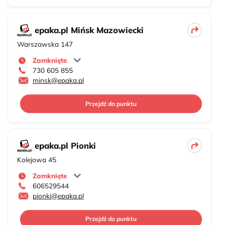
epaka.pl Mińsk Mazowiecki
Warszawska 147
Zamknięte
730 605 855
minsk@epaka.pl
Przejdź do punktu
epaka.pl Pionki
Kolejowa 45
Zamknięte
606529544
pionki@epaka.pl
Przejdź do punktu