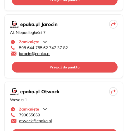
epaka.pl Jarocin
Al. Niepodległości 7
Zamknięte
508 644 755
62 747 37 82
jarocin@epaka.pl
Przejdź do punktu
epaka.pl Otwock
Wesoła 1
Zamknięte
790655669
otwock@epaka.pl