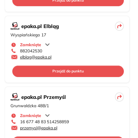
Przejdź do punktu
epaka.pl Elbląg
Wyspiańskiego 17
Zamknięte
882042530
elblag@epaka.pl
Przejdź do punktu
epaka.pl Przemyśl
Grunwaldzka 48B/1
Zamknięte
16 677 48 83
514258859
przemysl@epaka.pl