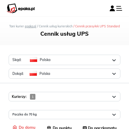
PRZESYŁKI ZAGRANICZNE
/
/
Tani kurier
epaka.pl
Cennik usług kurierskich
Cennik przesyłek UPS Standard
Cennik usług UPS
Skąd:
Polska
Dokąd:
Polska
Kurierzy:
1
Paczka do 70 kg
Do domu
Do punktu
Do paczkomatu