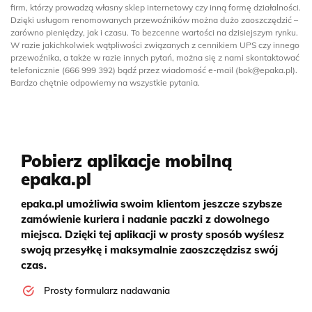
firm, którzy prowadzą własny sklep internetowy czy inną formę działalności.
Dzięki usługom renomowanych przewoźników można dużo zaoszczędzić –
zarówno pieniędzy, jak i czasu. To bezcenne wartości na dzisiejszym rynku.
W razie jakichkolwiek wątpliwości związanych z cennikiem UPS czy innego
przewoźnika, a także w razie innych pytań, można się z nami skontaktować
telefonicznie (666 999 392) bądź przez wiadomość e-mail (
bok@epaka.pl
).
Bardzo chętnie odpowiemy na wszystkie pytania.
Pobierz aplikacje mobilną
epaka.pl
epaka.pl umożliwia swoim klientom jeszcze szybsze
zamówienie kuriera i nadanie paczki z dowolnego
miejsca. Dzięki tej aplikacji w prosty sposób wyślesz
swoją przesyłkę i maksymalnie zaoszczędzisz swój
czas.
Prosty formularz nadawania