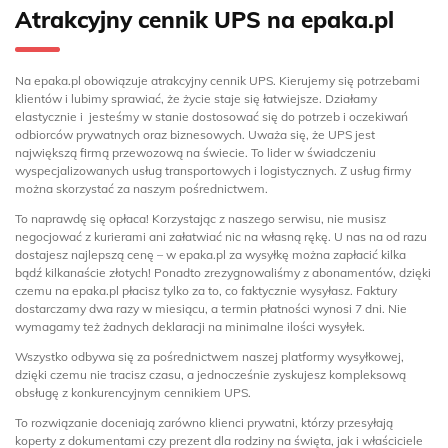
Atrakcyjny cennik UPS na epaka.pl
Na epaka.pl obowiązuje atrakcyjny cennik UPS. Kierujemy się potrzebami
klientów i lubimy sprawiać, że życie staje się łatwiejsze. Działamy
elastycznie i jesteśmy w stanie dostosować się do potrzeb i oczekiwań
odbiorców prywatnych oraz biznesowych. Uważa się, że UPS jest
największą firmą przewozową na świecie. To lider w świadczeniu
wyspecjalizowanych usług transportowych i logistycznych. Z usług firmy
można skorzystać za naszym pośrednictwem.
To naprawdę się opłaca! Korzystając z naszego serwisu, nie musisz
negocjować z kurierami ani załatwiać nic na własną rękę. U nas na od razu
dostajesz najlepszą cenę – w epaka.pl za wysyłkę można zapłacić kilka
bądź kilkanaście złotych! Ponadto zrezygnowaliśmy z abonamentów, dzięki
czemu na epaka.pl płacisz tylko za to, co faktycznie wysyłasz. Faktury
dostarczamy dwa razy w miesiącu, a termin płatności wynosi 7 dni. Nie
wymagamy też żadnych deklaracji na minimalne ilości wysyłek.
Wszystko odbywa się za pośrednictwem naszej platformy wysyłkowej,
dzięki czemu nie tracisz czasu, a jednocześnie zyskujesz kompleksową
obsługę z konkurencyjnym cennikiem UPS.
To rozwiązanie doceniają zarówno klienci prywatni, którzy przesyłają
koperty z dokumentami czy prezent dla rodziny na święta, jak i właściciele