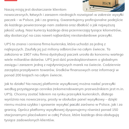
Naszą misją jest dostarczanie klientom
nowoczesnych, łatwych i zarazem niedrogich rozwiązań w zakresie wysyłki
paczek – w Polsce, jak i za granicę. Gwarantujemy profesjonalne podejście
do każdego powierzonego nam zadania oraz dbałość o jak najwyższą
jakość usług. Nasi kurierzy każdego dnia przemierzają tysiące kilometrów,
aby dostarczyć na czas nawet najbardziej niestandardowe przesyłki.
UPS to znana i ceniona firma kurierska, która uchodzi za jedną z
najlepszych. Zaufały jej już miliony odbiorców na całym świecie. Ta
założona w 1907 roku firma dystrybucji paczek urosła do koncernu wartego
wiele miliardów dolarów. UPS jest dziś przedsiębiorstwem o globalnym
zasięgu i zarazem jedną z najsłynniejszych marek na świecie. Codziennie
zarządza przepływem towarów, środków finansowych oraz informacji w
ponad 200 krajach na całym świecie.
Jak to działa? Na naszej platformie wysyłkowej można nadać przesyłki
według przystępnego cennika (rekomendowanym przewoźnikiem jest m.in.
UPS). Chcemy zostać liderem na rynku przesyłek kurierskich, dlatego
wyróżnia nas nowoczesny, prosty w obsłudze panel wysyłkowy – dzięki
niemu można szybko i sprawnie wysyłać
paczki
zarówno w Polsce, jak i za
granicę. Oprócz platformy wysyłkowej dysponujemy również ponad 150
stacjonarnymi placówkami w całej Polsce, które każdego dnia obsługują
tysiące zadowolonych klientów.