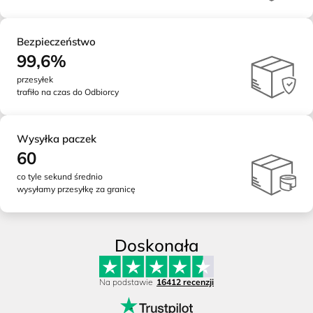
Bezpieczeństwo
99,6%
przesyłek
trafiło na czas do Odbiorcy
Wysyłka paczek
60
co tyle sekund średnio
wysyłamy przesyłkę za granicę
Doskonała
Na podstawie
16412 recenzji