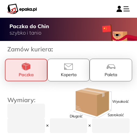
Paczka do Chin
szybko i tanio
Zamów kuriera
:
Paczka
Koperta
Paleta
Wymiary:
Wysokość
Szerokość
Długość
✕
✕