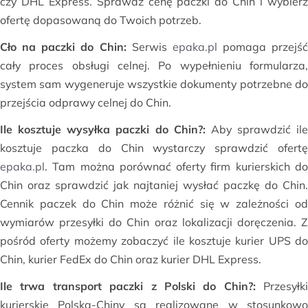
czy DHL Express. Sprawdź cenę paczki do Chin i wybierz
ofertę dopasowaną do Twoich potrzeb.
Cło na paczki do Chin:
Serwis
epaka.pl
pomaga przejść
cały proces obsługi celnej. Po wypełnieniu formularza,
system sam wygeneruje wszystkie dokumenty potrzebne do
przejścia odprawy celnej do Chin.
Ile kosztuje wysyłka paczki do Chin?:
Aby sprawdzić ile
kosztuje paczka do Chin wystarczy sprawdzić ofertę
epaka.pl
. Tam można porównać oferty firm kurierskich do
Chin oraz sprawdzić jak najtaniej wysłać paczkę do Chin.
Cennik paczek do Chin może różnić się w zależności od
wymiarów przesyłki do Chin oraz lokalizacji doręczenia. Z
pośród oferty możemy zobaczyć ile kosztuje kurier UPS do
Chin, kurier FedEx do Chin oraz kurier DHL Express.
Ile trwa transport paczki z Polski do Chin?:
Przesyłki
kurierskie Polska-Chiny są realizowane w stosunkowo