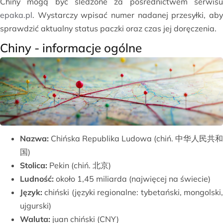
Chiny mogą być śledzone za pośrednictwem serwisu
epaka.pl
. Wystarczy wpisać numer nadanej przesyłki, aby
sprawdzić aktualny status paczki oraz czas jej doręczenia.
Chiny - informacje ogólne
Nazwa:
Chińska Republika Ludowa (chiń. 中华人民共和
国)
Stolica:
Pekin (chiń. 北京)
Ludność:
około 1,45 miliarda (najwięcej na świecie)
Język:
chiński (języki regionalne: tybetański, mongolski,
ujgurski)
Waluta:
juan chiński (CNY)