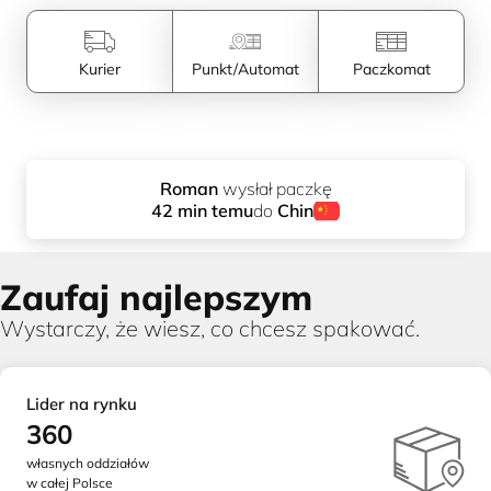
Kurier
Punkt/Automat
Paczkomat
Roman
wysłał
paczkę
do
Chin
42
min temu
Zaufaj najlepszym
Wystarczy, że wiesz, co chcesz spakować.
Lider na rynku
360
własnych oddziałów
w całej Polsce