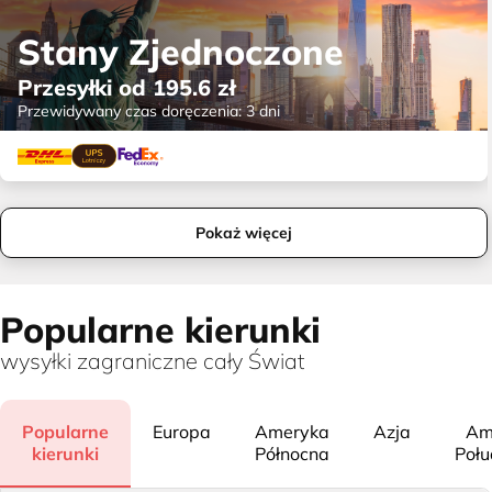
Stany Zjednoczone
Przesyłki od
195.6
zł
Przewidywany czas doręczenia:
3 dni
Pokaż więcej
Popularne kierunki
wysyłki zagraniczne cały Świat
Popularne
Europa
Ameryka
Azja
Am
kierunki
Północna
Poł