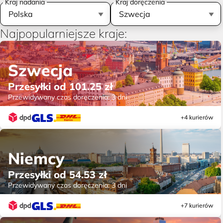
Kraj nadania
Kraj doręczenia
Najpopularniejsze kraje:
Szwecja
Przesyłki od
101.25
zł
Przewidywany czas doręczenia:
3 dni
+4 kurierów
Niemcy
Przesyłki od
54.53
zł
Przewidywany czas doręczenia:
3 dni
+7 kurierów