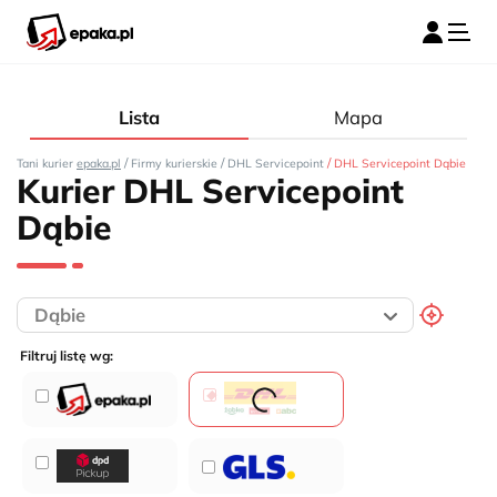
Lista
Mapa
/
/
/
Tani kurier
epaka.pl
Firmy kurierskie
DHL Servicepoint
DHL Servicepoint Dąbie
Kurier DHL Servicepoint
Dąbie
Filtruj listę wg: