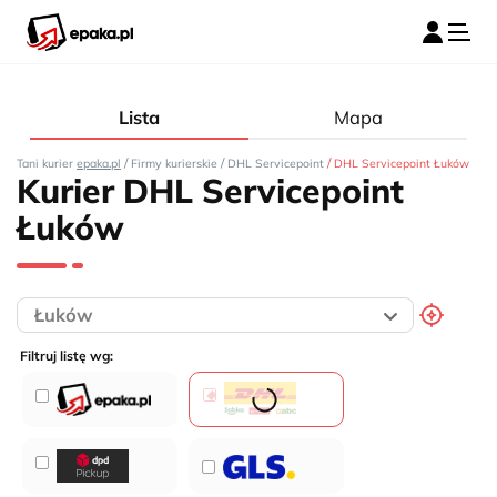
Lista
Mapa
/
/
/
Tani kurier
epaka.pl
Firmy kurierskie
DHL Servicepoint
DHL Servicepoint Łuków
Kurier DHL Servicepoint
Łuków
Filtruj listę wg: