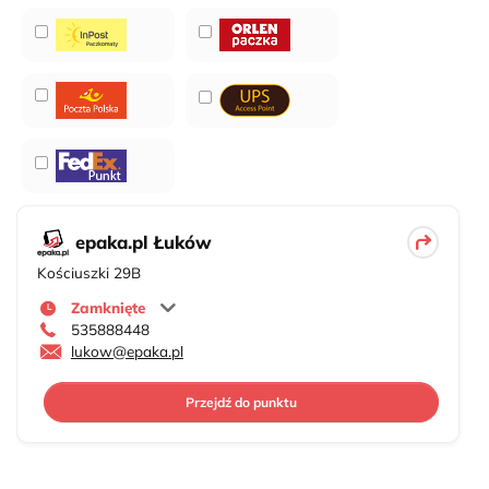
epaka.pl Łuków
Kościuszki 29B
Zamknięte
535888448
lukow@epaka.pl
Przejdź do punktu