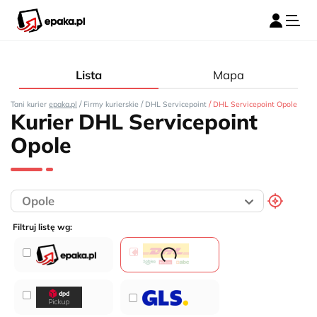
Lista
Mapa
/
/
/
Tani kurier
epaka.pl
Firmy kurierskie
DHL Servicepoint
DHL Servicepoint Opole
Kurier DHL Servicepoint
Opole
Filtruj listę wg: