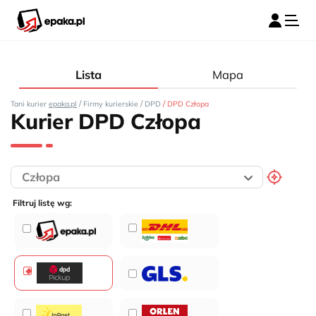
Lista
Mapa
/
/
/
Tani kurier
epaka.pl
Firmy kurierskie
DPD
DPD Człopa
Kurier DPD Człopa
Filtruj listę wg: