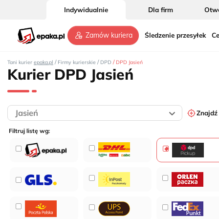
Indywidualnie
Dla firm
Otwó
Śledzenie przesyłek
Ce
Zamów kuriera
/
/
/
Tani kurier
epaka.pl
Firmy kurierskie
DPD
DPD Jasień
Kurier DPD Jasień
Znajdź
Filtruj listę wg: