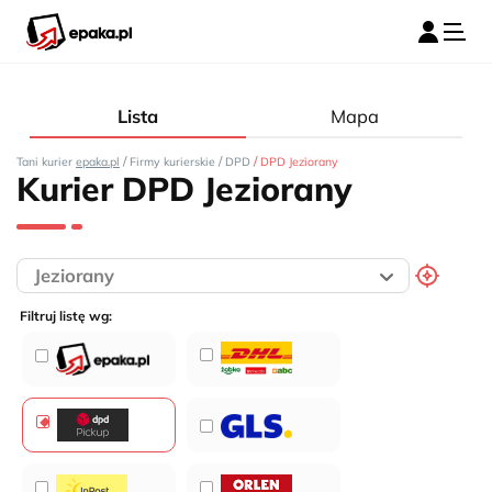
Lista
Mapa
/
/
/
Tani kurier
epaka.pl
Firmy kurierskie
DPD
DPD Jeziorany
Kurier DPD Jeziorany
Filtruj listę wg: