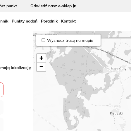
rz punkt
Odwiedź nasz e-sklep ►
nnik
Punkty nadań
Poradnik
Kontakt
Wyznacz trasę na mapie
+
−
 moją lokalizację