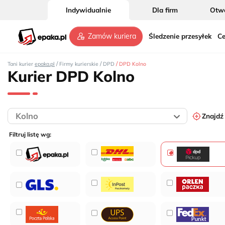
Indywidualnie
Dla firm
Otwó
12
Śledzenie przesyłek
Ce
Zamów kuriera
5
6
/
/
/
Tani kurier
epaka.pl
Firmy kurierskie
DPD
DPD Kolno
Kurier DPD Kolno
Znajdź
Filtruj listę wg: