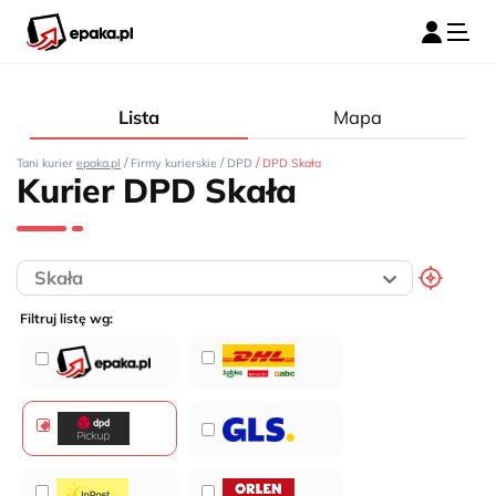
Lista
Mapa
/
/
/
Tani kurier
epaka.pl
Firmy kurierskie
DPD
DPD Skała
Kurier DPD Skała
Filtruj listę wg: