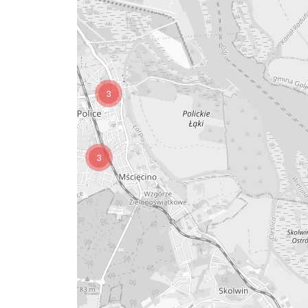
3
3
21