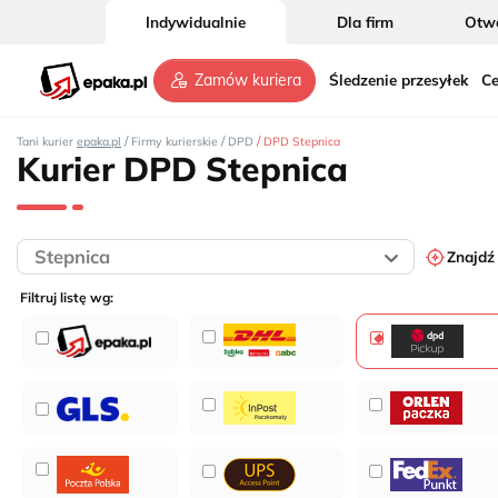
Indywidualnie
Dla firm
Otwó
Śledzenie przesyłek
Ce
Zamów kuriera
/
/
/
Tani kurier
epaka.pl
Firmy kurierskie
DPD
DPD Stepnica
Kurier DPD Stepnica
Znajdź
Filtruj listę wg: