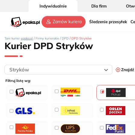
Indywidualnie
Dla firm
Otwó
Śledzenie przesyłek
Ce
Zamów kuriera
/
/
/
Tani kurier
epaka.pl
Firmy kurierskie
DPD
DPD Stryków
Kurier DPD Stryków
Znajdź
Filtruj listę wg: