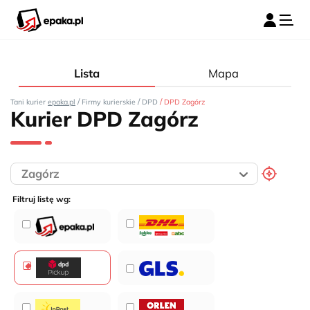
Lista
Mapa
/
/
/
Tani kurier
epaka.pl
Firmy kurierskie
DPD
DPD Zagórz
Kurier DPD Zagórz
Filtruj listę wg: