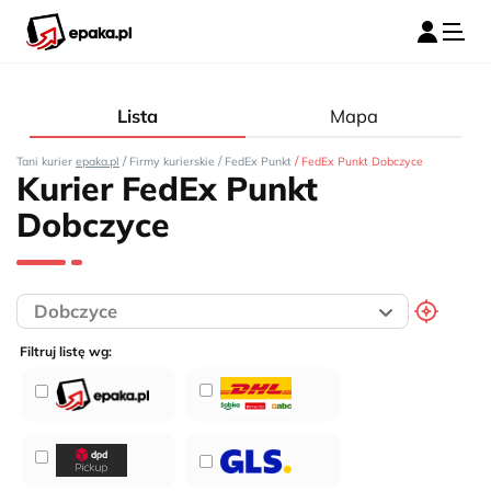
Lista
Mapa
/
/
/
Tani kurier
epaka.pl
Firmy kurierskie
FedEx Punkt
FedEx Punkt Dobczyce
Kurier FedEx Punkt
Dobczyce
Filtruj listę wg: