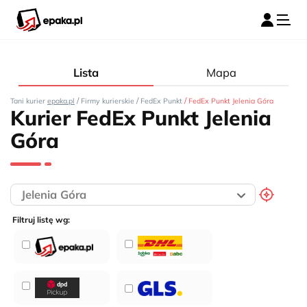
Lista
Mapa
/
/
/
Tani kurier
epaka.pl
Firmy kurierskie
FedEx Punkt
FedEx Punkt Jelenia Góra
Kurier FedEx Punkt Jelenia
Góra
Filtruj listę wg: