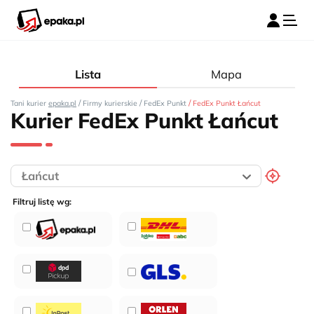
Lista
Mapa
/
/
/
Tani kurier
epaka.pl
Firmy kurierskie
FedEx Punkt
FedEx Punkt Łańcut
Kurier FedEx Punkt Łańcut
Filtruj listę wg: