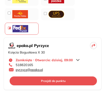
epaka.pl Pyrzyce
Księcia Bogusława X 30
Zamknięte ⋅ Otwarcie: dzisiaj, 09:00
518820165
pyrzyce@epaka.pl
Przejdź do punktu