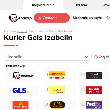
Indywidualnie
Dla firm
Otwó
Śledzenie przesyłek
Ce
Zamów kuriera
/
/
/
Tani kurier
epaka.pl
Firmy kurierskie
Geis
Geis Izabelin
Kurier Geis Izabelin
Znajdź
Filtruj listę wg: