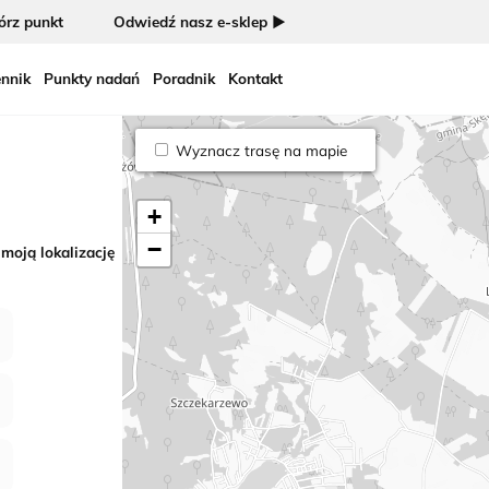
rz punkt
Odwiedź nasz e-sklep ►
nnik
Punkty nadań
Poradnik
Kontakt
Wyznacz trasę na mapie
+
−
 moją lokalizację