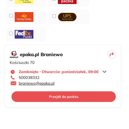
epaka.pl Braniewo
Kościuszki 70
Zamknięte ⋅ Otwarcie: poniedziałek, 09:00
500038332
braniewo@epaka.pl
Przejdź do punktu