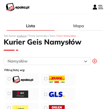
Lista
Mapa
/
/
/
Tani kurier
epaka.pl
Firmy kurierskie
Geis
Geis Namysłów
Kurier Geis Namysłów
Filtruj listę wg: