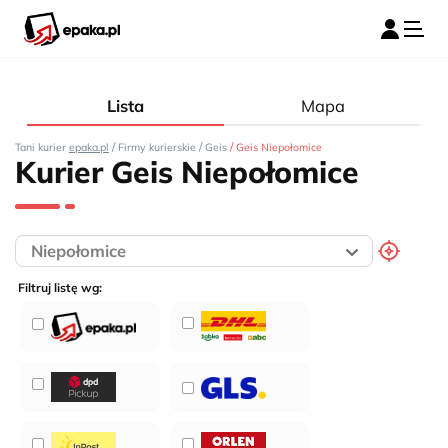
Lista
Mapa
/
/
/
Tani kurier
epaka.pl
Firmy kurierskie
Geis
Geis Niepołomice
Kurier Geis Niepołomice
Filtruj listę wg: