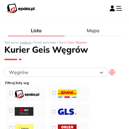
Lista
Mapa
/
/
/
Tani kurier
epaka.pl
Firmy kurierskie
Geis
Geis Węgrów
Kurier Geis Węgrów
Filtruj listę wg: