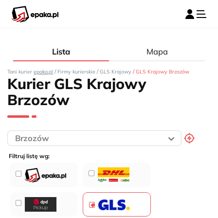
Lista
Mapa
/
/
/
Tani kurier
epaka.pl
Firmy kurierskie
GLS Krajowy
GLS Krajowy Brzozów
Kurier GLS Krajowy
Brzozów
Filtruj listę wg: