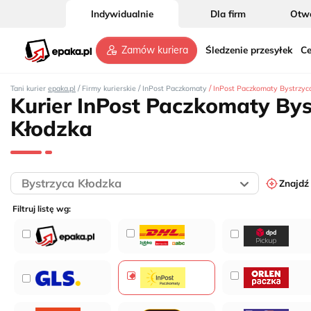
5
Indywidualnie
Dla firm
Otwó
Śledzenie przesyłek
Ce
Zamów kuriera
/
/
/
Tani kurier
epaka.pl
Firmy kurierskie
InPost Paczkomaty
InPost Paczkomaty Bystrzyc
Kurier InPost Paczkomaty By
Kłodzka
2
Znajdź
Filtruj listę wg: