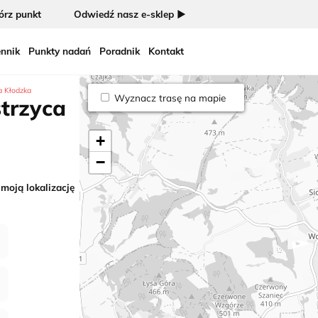
rz punkt
Odwiedź nasz e-sklep ►
nnik
Punkty nadań
Poradnik
Kontakt
a Kłodzka
Wyznacz trasę na mapie
strzyca
+
−
 moją lokalizację