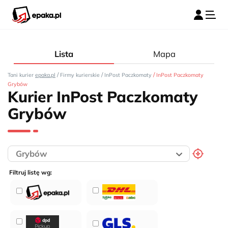
Lista
Mapa
/
/
/
Tani kurier
epaka.pl
Firmy kurierskie
InPost Paczkomaty
InPost Paczkomaty
Grybów
Kurier InPost Paczkomaty
Grybów
Filtruj listę wg: