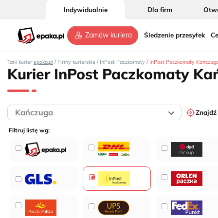
Indywidualnie
Dla firm
Otwó
Śledzenie przesyłek
Ce
Zamów kuriera
/
/
/
Tani kurier
epaka.pl
Firmy kurierskie
InPost Paczkomaty
InPost Paczkomaty Kańczug
Kurier InPost Paczkomaty Ka
Znajdź
Filtruj listę wg: