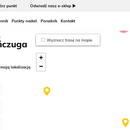
rz punkt
Odwiedź nasz e-sklep ►
nnik
Punkty nadań
Poradnik
Kontakt
2
a
Wyznacz trasę na mapie
ńczuga
+
−
 moją lokalizację