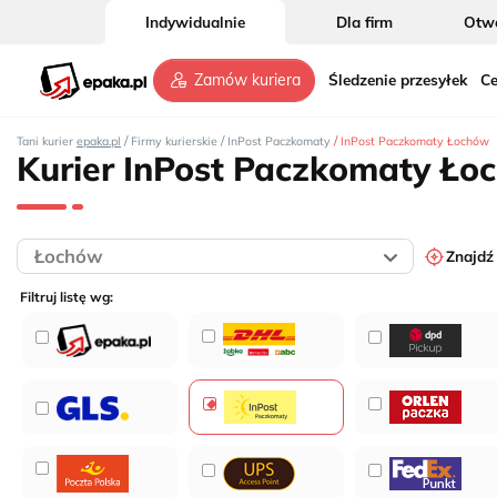
Indywidualnie
Dla firm
Otwó
Śledzenie przesyłek
Ce
Zamów kuriera
3
/
/
/
Tani kurier
epaka.pl
Firmy kurierskie
InPost Paczkomaty
InPost Paczkomaty Łochów
Kurier InPost Paczkomaty Ło
Znajdź
Filtruj listę wg: