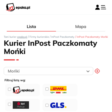
Lista
Mapa
/
/
/
Tani kurier
epaka.pl
Firmy kurierskie
InPost Paczkomaty
InPost Paczkomaty Mońki
Kurier InPost Paczkomaty
Mońki
Filtruj listę wg: