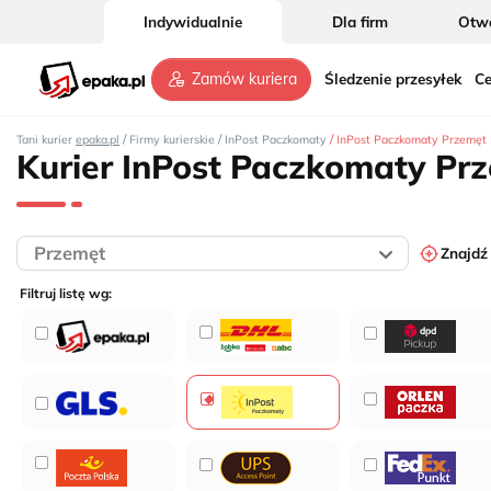
Indywidualnie
Dla firm
Otwó
Śledzenie przesyłek
Ce
Zamów kuriera
/
/
/
Tani kurier
epaka.pl
Firmy kurierskie
InPost Paczkomaty
InPost Paczkomaty Przemęt
Kurier InPost Paczkomaty Pr
Znajdź
Filtruj listę wg:
3