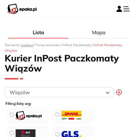
Lista
Mapa
/
/
/
Tani kurier
epaka.pl
Firmy kurierskie
InPost Paczkomaty
InPost Paczkomaty
Wiązów
Kurier InPost Paczkomaty
Wiązów
Filtruj listę wg: