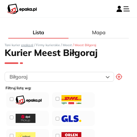
Lista
Mapa
/
/
/
Tani kurier
epaka.pl
Firmy kurierskie
Meest
Meest Biłgoraj
Kurier Meest Biłgoraj
Filtruj listę wg: