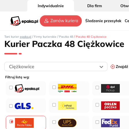
Indywidualnie
Dla firm
Otwó
Śledzenie przesyłek
Ce
Zamów kuriera
/
/
/
Tani kurier
epaka.pl
Firmy kurierskie
Paczka 48
Paczka 48 Ciężkowice
Kurier Paczka 48 Ciężkowice
Znajdź
Filtruj listę wg: