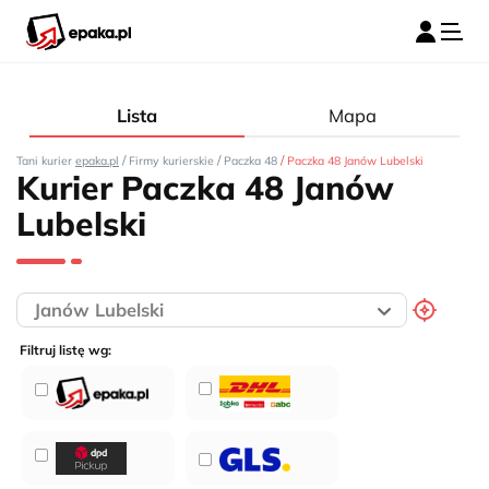
Lista
Mapa
/
/
/
Tani kurier
epaka.pl
Firmy kurierskie
Paczka 48
Paczka 48 Janów Lubelski
Kurier Paczka 48 Janów
Lubelski
Filtruj listę wg: