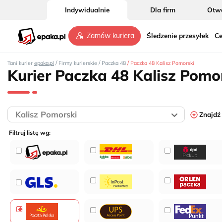
Indywidualnie
Dla firm
Otwó
Śledzenie przesyłek
Ce
Zamów kuriera
/
/
/
Tani kurier
epaka.pl
Firmy kurierskie
Paczka 48
Paczka 48 Kalisz Pomorski
Kurier Paczka 48 Kalisz Pomo
Znajdź
Filtruj listę wg: