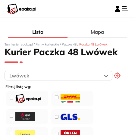
Lista
Mapa
/
/
/
Tani kurier
epaka.pl
Firmy kurierskie
Paczka 48
Paczka 48 Lwówek
Kurier Paczka 48 Lwówek
Filtruj listę wg: