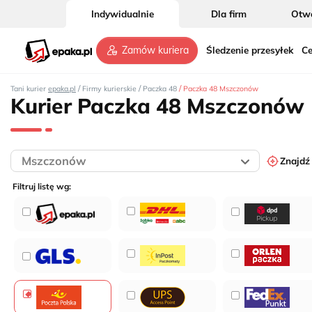
Indywidualnie
Dla firm
Otwó
Śledzenie przesyłek
Ce
Zamów kuriera
/
/
/
Tani kurier
epaka.pl
Firmy kurierskie
Paczka 48
Paczka 48 Mszczonów
Kurier Paczka 48 Mszczonów
Znajdź
Filtruj listę wg: