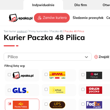
Indywidualnie
Dla firm
Otwó
Śledzenie przesyłek
Ce
Zamów kuriera
/
/
/
Tani kurier
epaka.pl
Firmy kurierskie
Paczka 48
Paczka 48 Pilica
Kurier Paczka 48 Pilica
Znajdź
Filtruj listę wg: