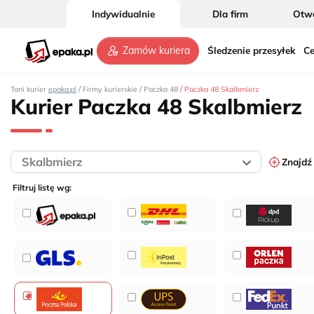
Indywidualnie
Dla firm
Otwó
Śledzenie przesyłek
Ce
Zamów kuriera
/
/
/
Tani kurier
epaka.pl
Firmy kurierskie
Paczka 48
Paczka 48 Skalbmierz
Kurier Paczka 48 Skalbmierz
Znajdź
Filtruj listę wg: