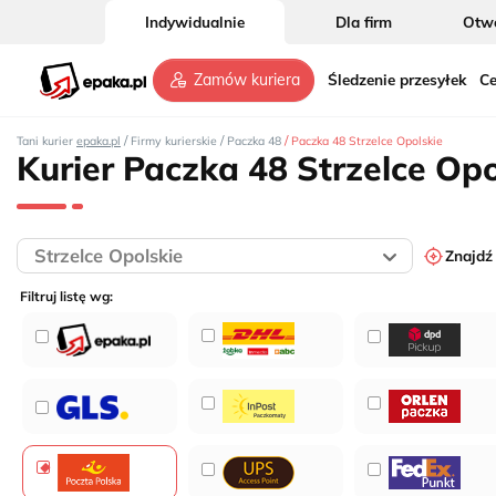
Indywidualnie
Dla firm
Otwó
Śledzenie przesyłek
Ce
Zamów kuriera
/
/
/
Tani kurier
epaka.pl
Firmy kurierskie
Paczka 48
Paczka 48 Strzelce Opolskie
Kurier Paczka 48 Strzelce Opo
Znajdź
Filtruj listę wg: